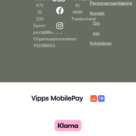
Personvernserklæring
973
35
32
4900
Kontakt
220
Tvedestrand
Om
Epost:
post@lillelov.no
oss
Organisasjonsnummer:
Nyhetsbrev
932088053