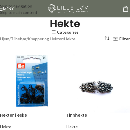
Skip to navigation
MENY
Skip to main content
Hekte
Categories
Hjem
Tilbehør
Knapper og Hekter
Hekte
Filter
Hekter i eske
Tinnhekte
Hekte
Hekte