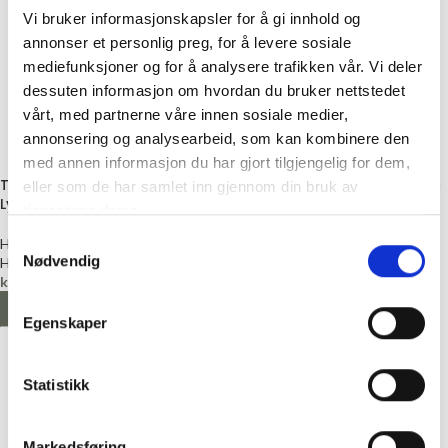
Vi bruker informasjonskapsler for å gi innhold og
annonser et personlig preg, for å levere sosiale
mediefunksjoner og for å analysere trafikken vår. Vi deler
dessuten informasjon om hvordan du bruker nettstedet
vårt, med partnerne våre innen sosiale medier,
annonsering og analysearbeid, som kan kombinere den
med annen informasjon du har gjort tilgjengelig for dem,
Tinnhekte, 62mm, «GUNHILD»,
Tinnhekte, 45mm, «BRYNHILD»
eller som de har samlet inn gjennom din bruk av
Lys
tjenestene deres.
Hekte
Samtykkevalg
Hekte
Hjelmtvedt
Nødvendig
Hjelmtvedt
kr
80,00
kr
90,00
LEGG I HANDLEKURV
LEGG I HANDLEKURV
Egenskaper
Statistikk
Markedsføring