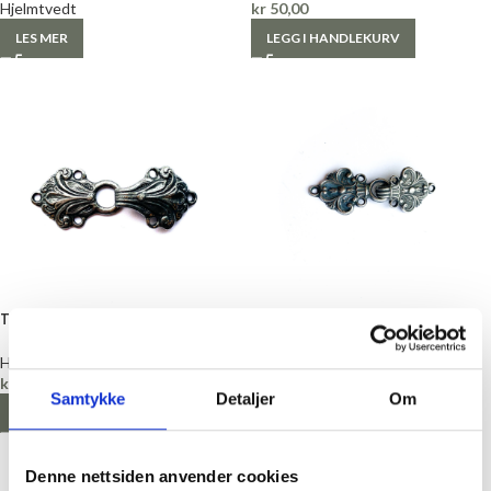
Hjelmtvedt
kr
50,00
LES MER
LEGG I HANDLEKURV
Tinnhekte, mørk
Tinnhekte, «Per», 45 mm
Hekte
Hekte
kr
50,00
kr
50,00
Samtykke
Detaljer
Om
LEGG I HANDLEKURV
LEGG I HANDLEKURV
Denne nettsiden anvender cookies