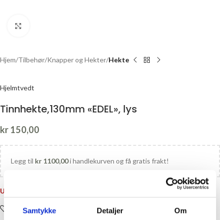
Click to enlarge
Hjem
Tilbehør
Knapper og Hekter
Hekte
Hjelmtvedt
Tinnhekte,130mm «EDEL», lys
kr
150,00
Legg til
kr
1100,00
i handlekurven og få gratis frakt!
Utsolgt
Legg i ønskelisten
Samtykke
Detaljer
Om