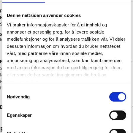
Produktnummer:
K562905
Denne nettsiden anvender cookies
Kategori:
Hekte
Stikkord:
130 millimeter
,
Sølv
,
Tinn
Vi bruker informasjonskapsler for å gi innhold og
annonser et personlig preg, for å levere sosiale
Share:
mediefunksjoner og for å analysere trafikken vår. Vi deler
kr
0,00
dessuten informasjon om hvordan du bruker nettstedet
vårt, med partnerne våre innen sosiale medier,
annonsering og analysearbeid, som kan kombinere den
Beskrivelse
med annen informasjon du har gjort tilgjengelig for dem,
Størrelse: 130 mm diameter
eller som de har samlet inn gjennom din bruk av
Materiale: Tinn
Farge: Sølv
tjenestene deres.
Husk å velge antall hekter (1 stk = 1 par)
Samtykkevalg
Nødvendig
Brand
Egenskaper
Relaterte produkter