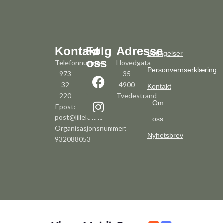
Kontakt
Følg
Adresse
Betingelser
oss
Telefonnummer:
Hovedgata
Personvernserklæring
973
35
32
4900
Kontakt
220
Tvedestrand
Om
Epost:
post@lillelov.no
oss
Organisasjonsnummer:
Nyhetsbrev
932088053