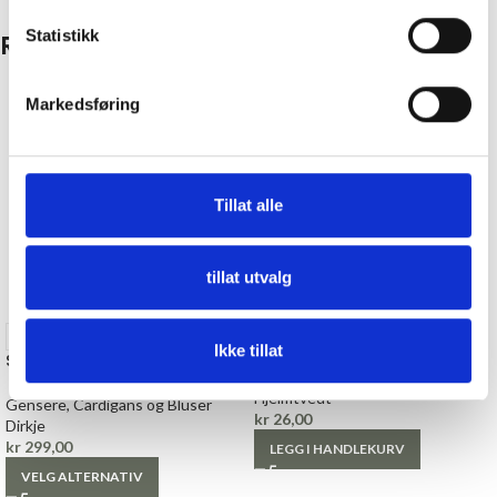
Statistikk
Relaterte produkter
Markedsføring
Tillat alle
tillat utvalg
Satengbånd, 25mm, Brun
74
80
86
Ikke tillat
Skjorte, rutete loose fit
Satengbånd
Hjelmtvedt
Gensere, Cardigans og Bluser
kr
26,00
Dirkje
kr
299,00
LEGG I HANDLEKURV
VELG ALTERNATIV