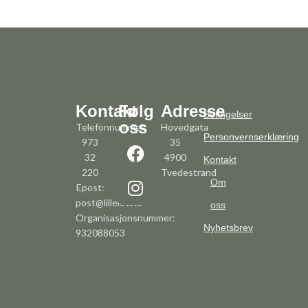
Kontakt
Følg
Adresse
Betingelser
oss
Telefonnummer:
Hovedgata
Personvernserklæring
973
35
32
4900
Kontakt
220
Tvedestrand
Om
Epost:
post@lillelov.no
oss
Organisasjonsnummer:
Nyhetsbrev
932088053