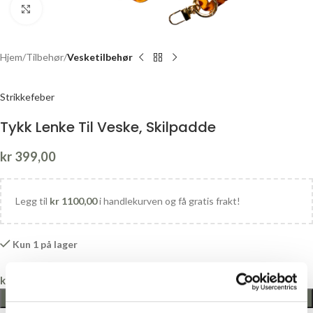
Click to enlarge
Hjem
Tilbehør
Vesketilbehør
Strikkefeber
Tykk Lenke Til Veske, Skilpadde
kr
399,00
Legg til
kr
1100,00
i handlekurven og få gratis frakt!
Kun 1 på lager
kr
0,00
LEGG I HANDLEKURV