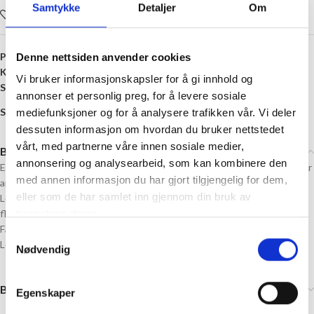
Samtykke
Detaljer
Om
Legg i ønskelisten
Produktnummer:
SF-TIL-LEN--SKI
Denne nettsiden anvender cookies
Kategori:
Vesketilbehør
Vi bruker informasjonskapsler for å gi innhold og
Stikkord:
Brun
,
Vesketilbehør
annonser et personlig preg, for å levere sosiale
Share:
mediefunksjoner og for å analysere trafikken vår. Vi deler
dessuten informasjon om hvordan du bruker nettstedet
vårt, med partnerne våre innen sosiale medier,
Beskrivelse
annonsering og analysearbeid, som kan kombinere den
En stilig tykk lenke til veske, kan brukes til Strikkerlittmye veskene, eller
med annen informasjon du har gjort tilgjengelig for dem,
andre vesker.
eller som de har samlet inn gjennom din bruk av
Lenken har en carabinkrok i begge ender som gjør at den enkelt kan
flyttes over fra veske til veske.
tjenestene deres.
Farge: Brun
Samtykkevalg
Lengde: 80 cm
Nødvendig
Brand
Egenskaper