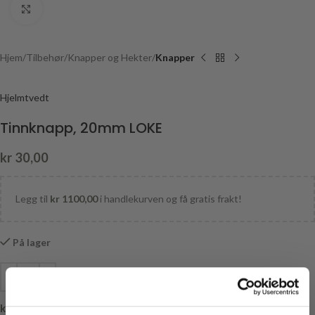
Click to enlarge
Hjem
Tilbehør
Knapper og Hekter
Knapper
Hjelmtvedt
Tinnknapp, 20mm LOKE
kr
30,00
Legg til
kr
1100,00
i handlekurven og få gratis frakt!
På lager
kr
0,00