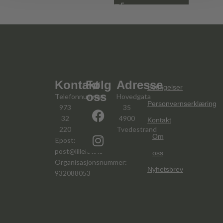
Kontakt
Følg
Adresse
Betingelser
oss
Telefonnummer:
Hovedgata
Personvernserklæring
973
35
32
4900
Kontakt
220
Tvedestrand
Om
Epost:
post@lillelov.no
oss
Organisasjonsnummer:
Nyhetsbrev
932088053