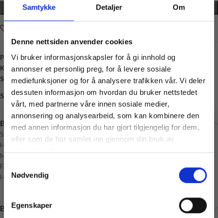
Samtykke
Detaljer
Om
LEGG I HANDLEKURV
Legg i ønskelisten
Denne nettsiden anvender cookies
Vi bruker informasjonskapsler for å gi innhold og
Produktnummer:
K342971
Kategori:
Knapper
annonser et personlig preg, for å levere sosiale
Stikkord:
1 Hull
,
20 millimeter
,
Metall
,
Sølv
,
Tinn
mediefunksjoner og for å analysere trafikken vår. Vi deler
dessuten informasjon om hvordan du bruker nettstedet
Share:
vårt, med partnerne våre innen sosiale medier,
annonsering og analysearbeid, som kan kombinere den
Beskrivelse
med annen informasjon du har gjort tilgjengelig for dem,
Størrelse: 20 mm diameter
Vil du ha
eller som de har samlet inn gjennom din bruk av
10% rabatt
Hull: 1
tjenestene deres.
Materiale: Metall, Tinn
Samtykkevalg
Farge: Sølv
Ja? Legg igjen eposten din her:
Nødvendig
Husk å velge antall knapper
Email
Få 10% Rabatt
Egenskaper
Brand
Nei, takk