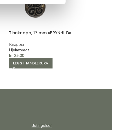
Tinnknapp, 17 mm «BRYNHILD»
Tinnknapp, 18 
Knapper
Knapper
Hjelmtvedt
Hjelmtvedt
kr
25,00
kr
22,00
LEGG I HANDLEKURV
LEGG I HANDLE
Betingelser