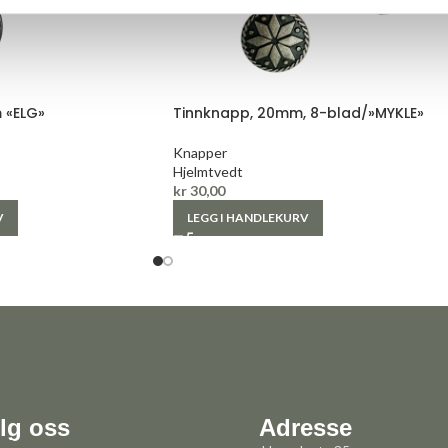
 «ELG»
Tinnknapp, 20mm, 8-blad/»MYKLE»
Knapper
Hjelmtvedt
kr
30,00
V
LEGG I HANDLEKURV
lg oss
Adresse