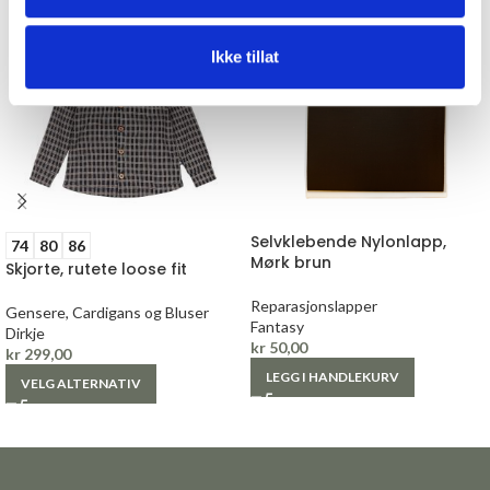
Ikke tillat
Selvklebende Nylonlapp,
74
80
86
Mørk brun
Skjorte, rutete loose fit
Reparasjonslapper
Gensere, Cardigans og Bluser
Fantasy
Dirkje
kr
50,00
kr
299,00
LEGG I HANDLEKURV
VELG ALTERNATIV