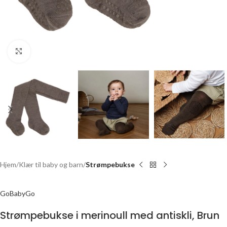
Click to enlarge
Hjem
Klær til baby og barn
Strømpebukse
GoBabyGo
Strømpebukse i merinoull med antiskli, Brun