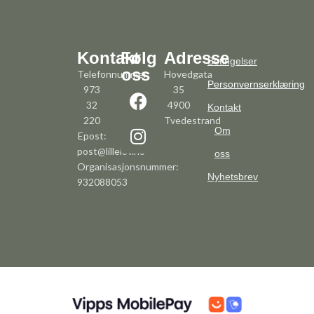
Kontakt
Følg
Adresse
Betingelser
oss
Telefonnummer:
Hovedgata
Personvernserklæring
973
35
32
4900
Kontakt
220
Tvedestrand
Om
Epost:
post@lillelov.no
oss
Organisasjonsnummer:
Nyhetsbrev
932088053