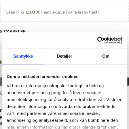
Legg til
kr
1100,00
i handlekurven og få gratis frakt!
STØRRELSE
74 - 80
80-86
Samtykke
Detaljer
Om
kr
0,00
Denne nettsiden anvender cookies
LEGG I HANDLEKURV
Vi bruker informasjonskapsler for å gi innhold og
annonser et personlig preg, for å levere sosiale
Legg i ønskelisten
mediefunksjoner og for å analysere trafikken vår. Vi deler
dessuten informasjon om hvordan du bruker nettstedet
Produktnummer:
GBG-224/225
vårt, med partnerne våre innen sosiale medier,
Kategori:
Strømpebukse
annonsering og analysearbeid, som kan kombinere den
Stikkord:
Antiskli
,
Baby
,
Barn
,
Brun
,
Merinoull
,
Strømpebukse
med annen informasjon du har gjort tilgjengelig for dem,