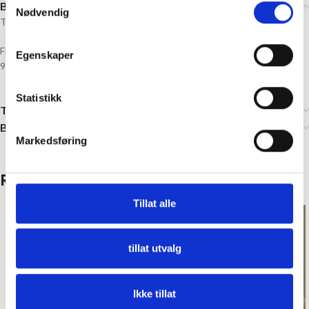
Beskrivelse
Nødvendig
Tøff og myk joggebukse i støvet grønn.
Fiberinnhold:
Egenskaper
96% Bomull, 4% Elastin
Statistikk
Tilleggsinformasjon
Brand
Markedsføring
Relaterte produkter
Tillat alle
tillat utvalg
Ikke tillat