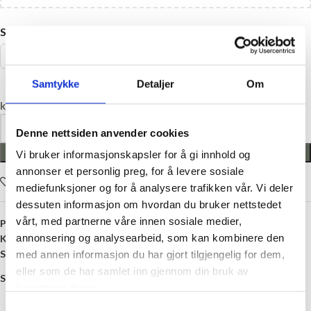
STØRRELSE
110
56
68
74
80
92
Samtykke
Detaljer
Om
kr
209,00
Denne nettsiden anvender cookies
LEGG I HANDLEKURV
Vi bruker informasjonskapsler for å gi innhold og
annonser et personlig preg, for å levere sosiale
Legg i ønskelisten
mediefunksjoner og for å analysere trafikken vår. Vi deler
dessuten informasjon om hvordan du bruker nettstedet
vårt, med partnerne våre innen sosiale medier,
Produktnummer:
Q52687-35
annonsering og analysearbeid, som kan kombinere den
Kategori:
Bukser, Shorts og Leggings
Stikkord:
Baby
,
Barn
,
Bukse
,
Grønn
,
Gutt
med annen informasjon du har gjort tilgjengelig for dem,
eller som de har samlet inn gjennom din bruk av
Share:
tjenestene deres.
Samtykkevalg