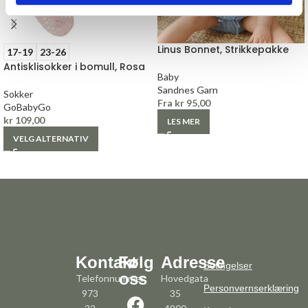
Linus Bonnet, Strikkepakke
17-19
23-26
Antisklisokker i bomull, Rosa
Baby
Sandnes Garn
Sokker
Fra
kr
95,00
GoBabyGo
kr
109,00
LES MER
VELG ALTERNATIV
Kontakt
Følg
Adresse
Betingelser
oss
Telefonnummer:
Hovedgata
Personvernserklæring
973
35