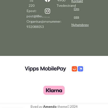
32
4900
Kontakt
220
Tvedestrand
Om
Epost:
post@lillelov.no
oss
Organisasjonsnummer:
Nyhetsbrev
932088053
Bygd av
Amendo
theme
2024