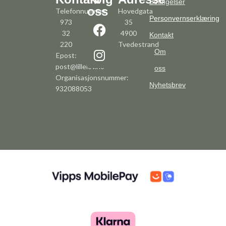
Betingelser
oss
Telefonnummer:
Hovedgata
Personvernserklæring
973
35
32
4900
Kontakt
220
Tvedestrand
Om
Epost:
post@lillelov.no
oss
Organisasjonsnummer:
Nyhetsbrev
932088053