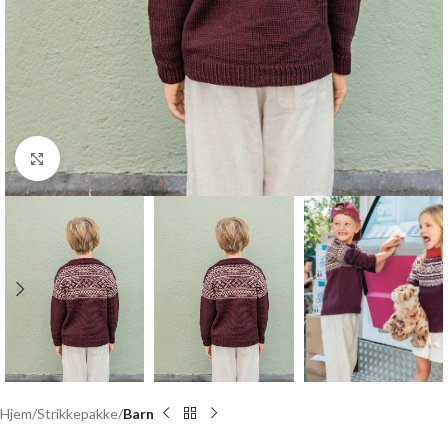
Click to enlarge
Hjem
Strikkepakke
Barn