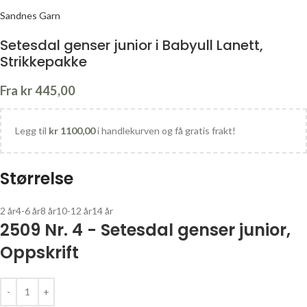
Sandnes Garn
Setesdal genser junior i Babyull Lanett,
Strikkepakke
Fra
kr
445,00
Legg til
kr
1100,00
i handlekurven og få gratis frakt!
Størrelse
2 år
4-6 år
8 år
10-12 år
14 år
2509 Nr. 4 - Setesdal genser junior,
Oppskrift