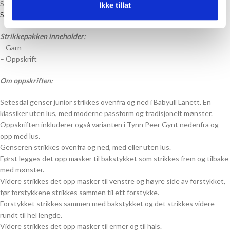
Strikkepakke til Blome Genser Junior, strikket i
Babyull Lanett fra
Ikke tillat
Sandnes Garn
Strikkepakken inneholder:
– Garn
– Oppskrift
Om oppskriften:
Setesdal genser junior strikkes ovenfra og ned i Babyull Lanett. En
klassiker uten lus, med moderne passform og tradisjonelt mønster.
Oppskriften inkluderer også varianten i Tynn Peer Gynt nedenfra og
opp med lus.
Genseren strikkes ovenfra og ned, med eller uten lus.
Først legges det opp masker til bakstykket som strikkes frem og tilbake
med mønster.
Videre strikkes det opp masker til venstre og høyre side av forstykket,
før forstykkene strikkes sammen til ett forstykke.
Forstykket strikkes sammen med bakstykket og det strikkes videre
rundt til hel lengde.
Videre strikkes det opp masker til ermer og til hals.