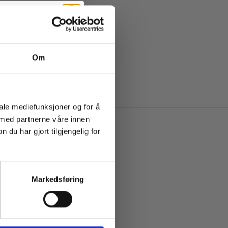
Om
iale mediefunksjoner og for å
 med partnerne våre innen
u har gjort tilgjengelig for
-50%
Markedsføring