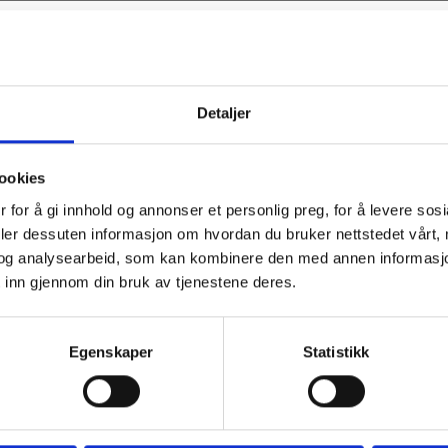
Vil du ha
Detaljer
10% rabatt
ookies
Ja? Legg igjen eposten din her:
 for å gi innhold og annonser et personlig preg, for å levere sos
deler dessuten informasjon om hvordan du bruker nettstedet vårt,
og analysearbeid, som kan kombinere den med annen informasjon d
 inn gjennom din bruk av tjenestene deres.
Få 10% Rabatt
Egenskaper
Statistikk
Nei, takk
er på tilbud