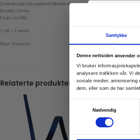
Dobbeltsidig Satengbånd/Silkebånd
Bredde: 16 mm
Farge: Lys Blå
1 stk = 1 meter
Samtykke
Fiber: Polyester
Denne nettsiden anvender c
Vi bruker informasjonskapsler
analysere trafikken vår. Vi 
Email
sosiale medier, annonsering 
Relaterte produkter
dem, eller som de har samlet
Samtykkevalg
Nødvendig
* Gjelder ikke produkt