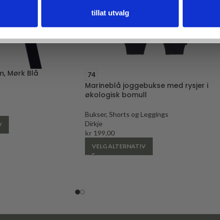
tillat utvalg
, Mørk Blå
74
Marineblå joggebukse med rysjer i
økologisk bomull
Bukser, Shorts og Leggings
Dirkje
V
kr
199,00
VELG ALTERNATIV