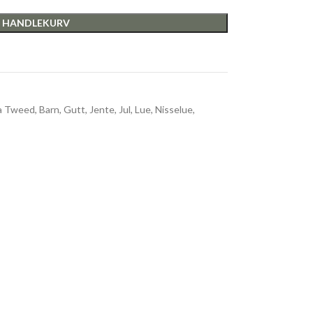
I HANDLEKURV
a Tweed
,
Barn
,
Gutt
,
Jente
,
Jul
,
Lue
,
Nisselue
,