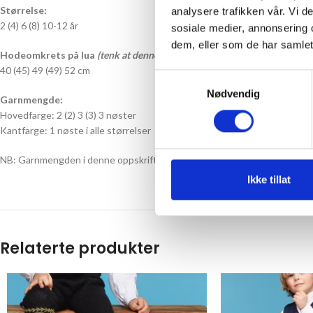
Størrelse:
analysere trafikken vår. Vi 
2 (4) 6 (8) 10-12 år
sosiale medier, annonsering 
dem, eller som de har samlet
Hodeomkrets på lua
(tenk at denne må være litt mindre enn hodet da lua
40 (45) 49 (49) 52 cm
Samtykkevalg
Nødvendig
Garnmengde:
Hovedfarge: 2 (2) 3 (3) 3 nøster
Kantfarge: 1 nøste i alle størrelser
NB: Garnmengden i denne oppskriften er regnet ut fra den oppgitte strik
Ikke tillat
Relaterte produkter