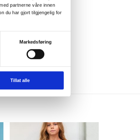
 med partnerne våre innen
u har gjort tilgjengelig for
Markedsføring
gjen med for lite garn.
Tillat alle