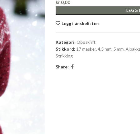
kr
0,00
LEGG 
Legg i ønskelisten
Kategori:
Oppskrift
Stikkord:
17 masker
,
4.5 mm
,
5 mm
,
Alpakk
Strikking
Share: