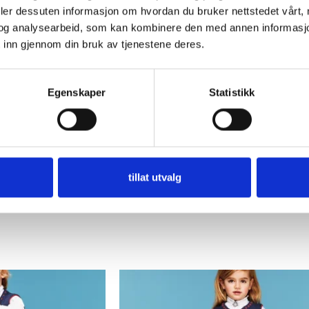
deler dessuten informasjon om hvordan du bruker nettstedet vårt,
og analysearbeid, som kan kombinere den med annen informasjon d
 inn gjennom din bruk av tjenestene deres.
 skal sitte godt på)
:
Egenskaper
Statistikk
kefastheten, om du får en annen strikkefasthet kan det være du sitter i
tillat utvalg