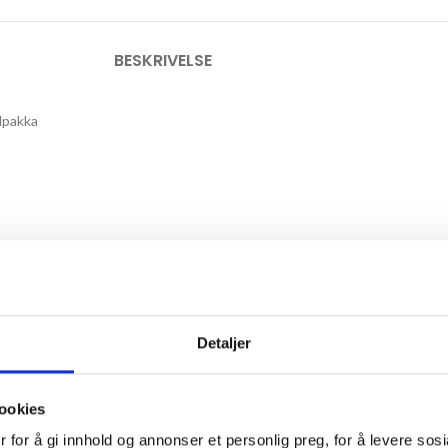
BESKRIVELSE
Alpakka
elles gradvis mot spissen. Lag gjerne en dusk fra restegarnet.
Detaljer
ookies
 for å gi innhold og annonser et personlig preg, for å levere sos