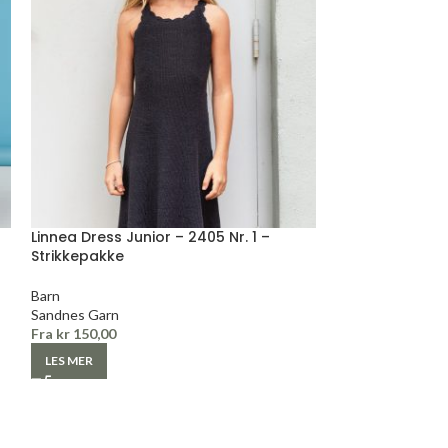
Linnea Dress Junior – 2405 Nr. 1 –
Daisy Genser- 
Strikkepakke
Voksen
Barn
Camilla Pihl
Sandnes Garn
Fra
kr
775,00
Fra
kr
150,00
LES MER
LES MER