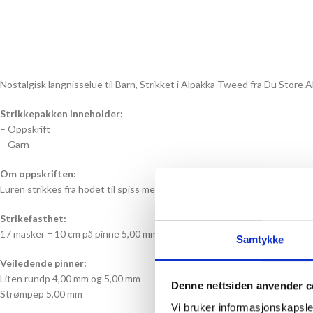
Nostalgisk langnisselue til Barn, Strikket i Alpakka Tweed fra Du Store 
Strikkepakken inneholder:
– Oppskrift
– Garn
Om oppskriften:
Luren strikkes fra hodet til spiss med glattstrikk rundt på pinnen. Det f
Strikefasthet:
17 masker = 10 cm på pinne 5,00 mm
Samtykke
Veiledende pinner:
Liten rundp 4,00 mm og 5,00 mm
Denne nettsiden anvender c
Strømpep 5,00 mm
Vi bruker informasjonskapsler