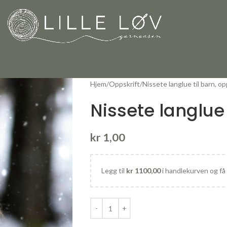
Hjem
Oppskrift
Nissete langlue til barn, op
Nissete langlue 
kr
1,00
Legg til
kr
1100,00
i handlekurven og få 