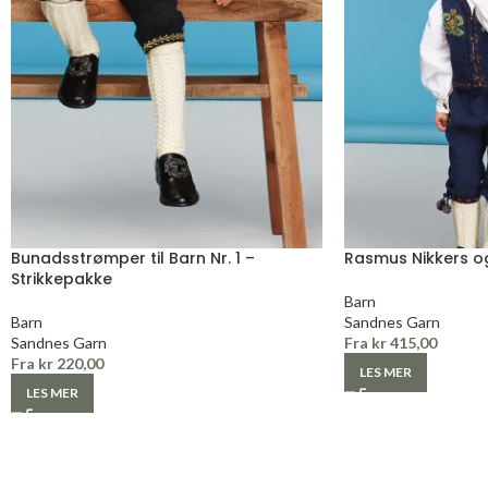
Bunadsstrømper til Barn Nr. 1 –
Rasmus Nikkers og
Strikkepakke
Barn
Barn
Sandnes Garn
Sandnes Garn
Fra
kr
415,00
Fra
kr
220,00
LES MER
LES MER