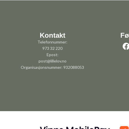
Kontakt
Fø
Telefonnummer:
973 32 220
Epost:
post@lillelov.no
Organisasjonsnummer: 932088053