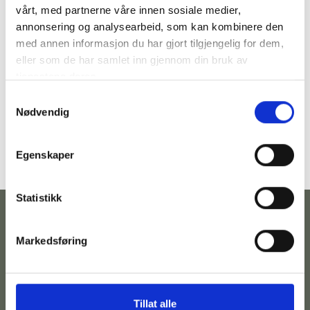
vårt, med partnerne våre innen sosiale medier,
annonsering og analysearbeid, som kan kombinere den
med annen informasjon du har gjort tilgjengelig for dem,
eller som de har samlet inn gjennom din bruk av
tjenestene deres.
Samtykkevalg
Nødvendig
Egenskaper
Statistikk
Markedsføring
Kontakt
Følg
Adresse
Betingelser
oss
Telefonnummer:
Hovedgata
Personvernserklæring
Tillat alle
973
35