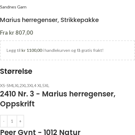
Sandnes Garn
Marius herregenser, Strikkepakke
Fra
kr
807,00
Legg til
kr
1100,00
i handlekurven og få gratis frakt!
Størrelse
XS-S
M
L
XL
2XL
3XL
4 XL
5XL
2410 Nr. 3 - Marius herregenser,
Oppskrift
Peer Gynt - 1012 Natur