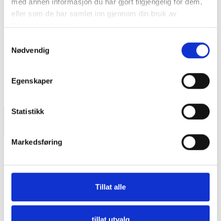
med annen informasjon du har gjort tilgjengelig for dem,
eller som de har samlet inn gjennom din bruk av
tjenestene deres.
Samtykkevalg
Nødvendig
Nullstill
Egenskaper
Statistikk
Markedsføring
Tillat alle
tillat utvalg