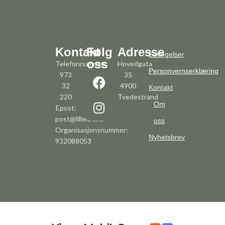
Kontakt
Følg
Adresse
Betingelser
oss
Telefonnummer:
Hovedgata
Personvernserklæring
973
35
32
4900
Kontakt
220
Tvedestrand
Om
Epost:
post@lillelov.no
oss
Organisasjonsnummer:
Nyhetsbrev
932088053