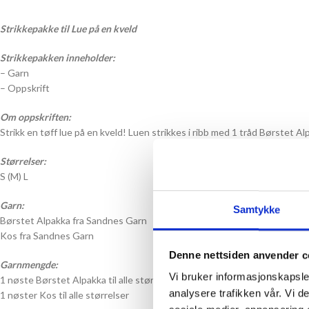
Strikkepakke til Lue på en kveld
Strikkepakken inneholder:
– Garn
– Oppskrift
Om oppskriften:
Strikk en tøff lue på en kveld! Luen strikkes i ribb med 1 tråd Børstet Al
Størrelser:
S (M) L
Garn:
Samtykke
Børstet Alpakka fra Sandnes Garn
Kos fra Sandnes Garn
Denne nettsiden anvender c
Garnmengde:
Vi bruker informasjonskapsler
1 nøste Børstet Alpakka til alle størrelser
analysere trafikken vår. Vi 
1 nøster Kos til alle størrelser