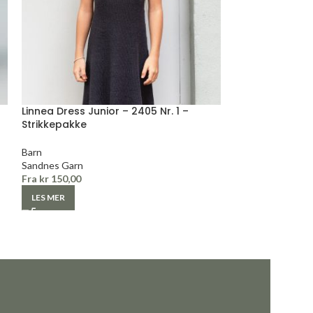
Linnea Dress Junior – 2405 Nr. 1 –
Dandelion chun
Strikkepakke
Strikkepakke
Barn
Voksen
Sandnes Garn
Camilla Pihl
Fra
kr
150,00
Fra
kr
1420,00
LES MER
LES MER