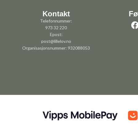
Kontakt
Fø
Telefonnummer:
973 32 220
Epost:
post@lillelov.no
Organisasjonsnummer: 932088053