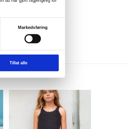
u har gjort tilgjengelig for
Markedsføring
gjen med for lite garn.
Tillat alle