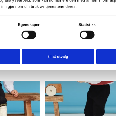
og analysearbeid, som kan kombinere den med annen informasjon d
 inn gjennom din bruk av tjenestene deres.
Egenskaper
Statistikk
kefastheten, om du får en annen strikkefasthet kan det være du sitter i
tillat utvalg