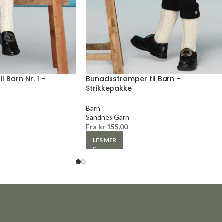
 Barn Nr. 1 –
Bunadsstrømper til Barn –
Strikkepakke
Barn
Sandnes Garn
Fra
kr
155,00
LES MER