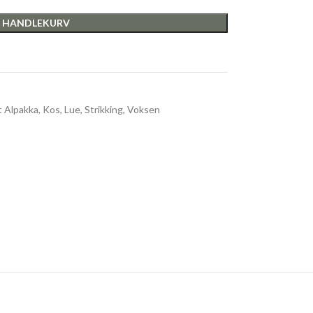
I HANDLEKURV
t Alpakka
,
Kos
,
Lue
,
Strikking
,
Voksen