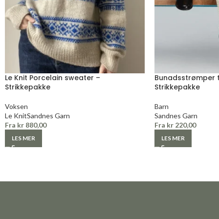
Le Knit Porcelain sweater –
Bunadsstrømper til
Strikkepakke
Strikkepakke
Voksen
Barn
Le Knit
Sandnes Garn
Sandnes Garn
Fra
kr
880,00
Fra
kr
220,00
LES MER
LES MER