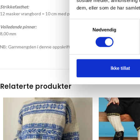
sosiale medier, annonsering 
Strikkefasthet:
dem, eller som de har samlet
12 masker vrangbord = 10 cm med pinne 8,00 mm
Samtykkevalg
Veiledende pinner:
Nødvendig
8,00 mm
NB: Garnmengden i denne oppskriften er regnet ut fra den oppgitte strik
Ikke tillat
Relaterte produkter