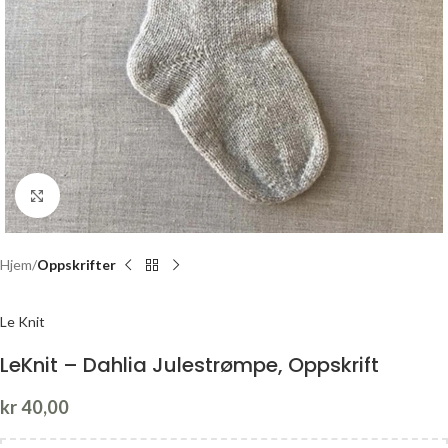
Click to enlarge
Hjem
Oppskrifter
Le Knit
LeKnit – Dahlia Julestrømpe, Oppskrift
kr
40,00