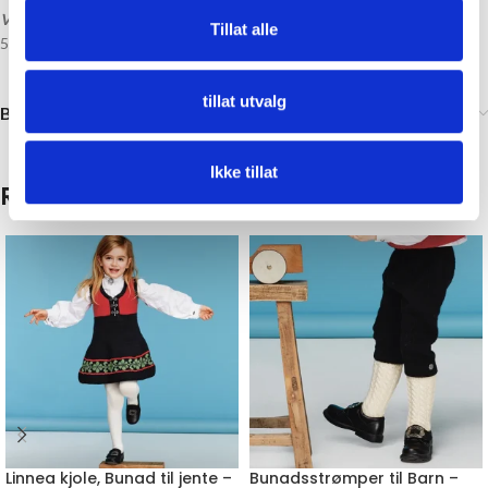
Veiledende pinner:
Tillat alle
5,00 mm
tillat utvalg
Brand
Ikke tillat
Relaterte produkter
Linnea kjole, Bunad til jente –
Bunadsstrømper til Barn –