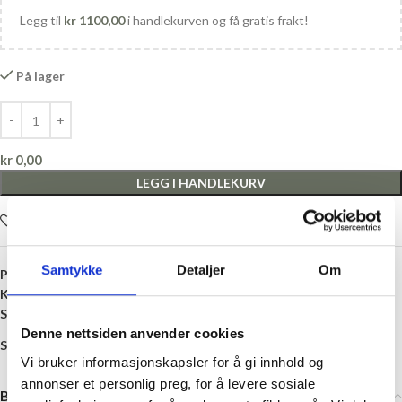
Legg til
kr
1100,00
i handlekurven og få gratis frakt!
På lager
kr
0,00
LEGG I HANDLEKURV
Legg i ønskelisten
Samtykke
Detaljer
Om
Produktnummer:
904LHS16
Kategori:
Oppskrifter
Stikkord:
16 masker
,
5 mm
,
Fritidsgarn
,
Jul
,
Julestrømpe
,
Strikking
Denne nettsiden anvender cookies
Share:
Vi bruker informasjonskapsler for å gi innhold og
annonser et personlig preg, for å levere sosiale
Beskrivelse