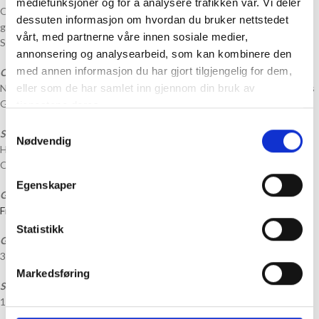
mediefunksjoner og for å analysere trafikken vår. Vi deler
Oppskrift til Dahlia Julestrømpe, oppskriften selges kun sammen med
dessuten informasjon om hvordan du bruker nettstedet
garn
vårt, med partnerne våre innen sosiale medier,
Se Strikkepakke til Dahlia Julestrømpe
HER (link)
annonsering og analysearbeid, som kan kombinere den
med annen informasjon du har gjort tilgjengelig for dem,
Om oppskriften:
eller som de har samlet inn gjennom din bruk av
Nydelig og dekorativ julestrømpe som strikkes i Fritidsgarn fra Sandnes
Garn
tjenestene deres.
Samtykkevalg
Størrelser:
Nødvendig
Høyde: 38 cm
Omkrets: 40 cm
Egenskaper
Garn:
Fritidgsgarn fra Sandnes Garn
Statistikk
Garnmengde:
3 Nøster Fritidsgarn fra Sandnes Garn
Markedsføring
Strikkefasthet:
16 masker = 10 cm på pinne 5,00 mm