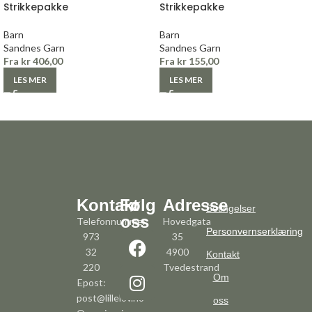
Strikkepakke
Strikkepakke
Barn
Barn
Sandnes Garn
Sandnes Garn
Fra
kr
406,00
Fra
kr
155,00
LES MER
LES MER
Kontakt
Følg
Adresse
Betingelser
oss
Telefonnummer:
Hovedgata
Personvernserklæring
973
35
32
4900
Kontakt
220
Tvedestrand
Om
Epost:
post@lillelov.no
oss