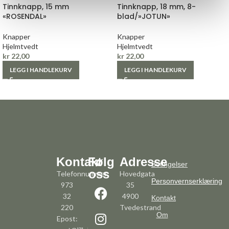
Tinnknapp, 15 mm
Tinnknapp, 18 mm, 8-
«ROSENDAL»
blad/»JOTUN»
Knapper
Knapper
Hjelmtvedt
Hjelmtvedt
kr
22,00
kr
22,00
LEGG I HANDLEKURV
LEGG I HANDLEKURV
Kontakt
Følg
Adresse
Betingelser
oss
Telefonnummer:
Hovedgata
Personvernserklæring
973
35
32
4900
Kontakt
220
Tvedestrand
Om
Epost: