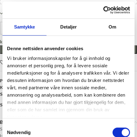
På lager
Samtykke
Detaljer
Om
kr
0,00
Denne nettsiden anvender cookies
LEGG I HANDLEKURV
Vi bruker informasjonskapsler for å gi innhold og
Legg i ønskelisten
annonser et personlig preg, for å levere sosiale
mediefunksjoner og for å analysere trafikken vår. Vi deler
dessuten informasjon om hvordan du bruker nettstedet
Produktnummer:
K241942
Kategori:
Knapper
vårt, med partnerne våre innen sosiale medier,
Stikkord:
18 millimeter
,
2 Hull
,
Lilla
,
Plast
annonsering og analysearbeid, som kan kombinere den
med annen informasjon du har gjort tilgjengelig for dem,
Share:
eller som de har samlet inn gjennom din bruk av
tjenestene deres.
Beskrivelse
Samtykkevalg
Størrelse: 18 mm diameter
Nødvendig
Hull: 2