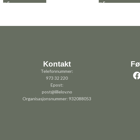
Kontakt
Fø
Telefonnummer:
973 32 220
Epost:
post@lillelov.no
Organisasjonsnummer: 932088053