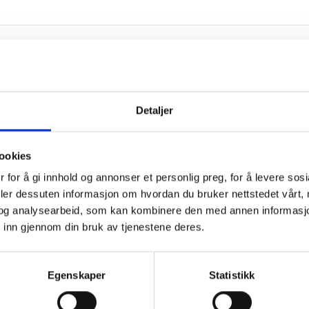
BESKRIVELSE
TILLEGGSINFORMASJON
BRAND
Detaljer
ookies
 for å gi innhold og annonser et personlig preg, for å levere sos
deler dessuten informasjon om hvordan du bruker nettstedet vårt,
re kan klippes til og festes slik man ønsker. På den måten kan du få akku
og analysearbeid, som kan kombinere den med annen informasjon d
 inn gjennom din bruk av tjenestene deres.
Egenskaper
Statistikk