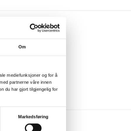
Om
iale mediefunksjoner og for å
 med partnerne våre innen
rat den lengden du ønsker.
u har gjort tilgjengelig for
Markedsføring