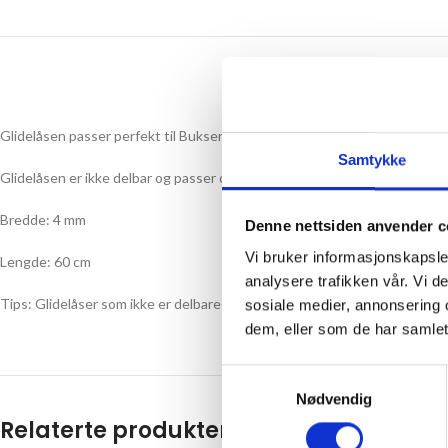
Glidelåsen passer perfekt til Bukser, kjoler, lommebok ect
Samtykke
Glidelåsen er ikke delbar og passer derfor ikke til jakker.
Bredde: 4 mm
Denne nettsiden anvender c
Vi bruker informasjonskapsler
Lengde: 60 cm
analysere trafikken vår. Vi 
Tips: Glidelåser som ikke er delbare eller som ikke trenger å være delba
sosiale medier, annonsering 
dem, eller som de har samlet
Samtykkevalg
Nødvendig
Relaterte produkter