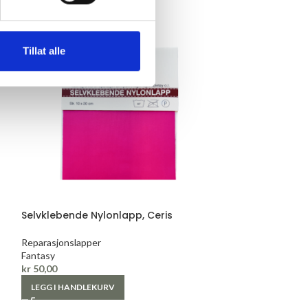
Tillat alle
Selvklebende Nylonlapp, Ceris
Selvklebende N
Reparasjonslapper
Reparasjonslappe
Fantasy
Fantasy
kr
50,00
kr
50,00
LEGG I HANDLEKURV
LEGG I HANDLE