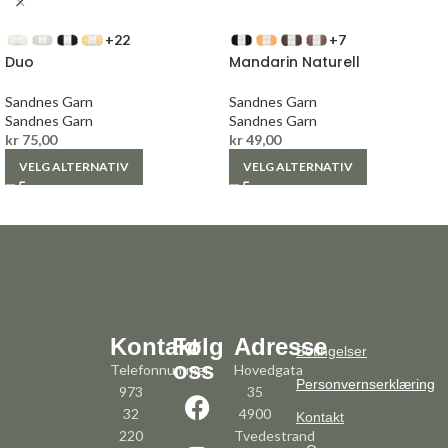
+22
+7
Duo
Mandarin Naturell
Sandnes Garn
Sandnes Garn
Sandnes Garn
Sandnes Garn
kr
75,00
kr
49,00
VELG ALTERNATIV
VELG ALTERNATIV
Kontakt
Følg
Adresse
Betingelser
oss
Telefonnummer:
Hovedgata
Personvernserklæring
973
35
32
4900
Kontakt
220
Tvedestrand