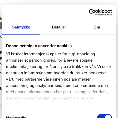
kr
150,00
LEGG I HANDLEKURV
Samtykke
Detaljer
Om
Legg i ønskelisten
Denne nettsiden anvender cookies
Produktnummer:
SG-GARN-MP
Vi bruker informasjonskapsler for å gi innhold og
Kategori:
Sandnes Garn
annonser et personlig preg, for å levere sosiale
Stikkord:
27 masker
,
3 mm
,
Bomull
mediefunksjoner og for å analysere trafikken vår. Vi deler
Share:
dessuten informasjon om hvordan du bruker nettstedet
vårt, med partnerne våre innen sosiale medier,
annonsering og analysearbeid, som kan kombinere den
Beskrivelse
med annen informasjon du har gjort tilgjengelig for dem,
Strikkepakke til 2505 Nr. 2 – Bunny Shorts Baby fra Sandnes Garn
eller som de har samlet inn gjennom din bruk av
tjenestene deres.
Strikkepakken inneholder:
– Garn
Samtykkevalg
– Oppskrift
Nødvendig