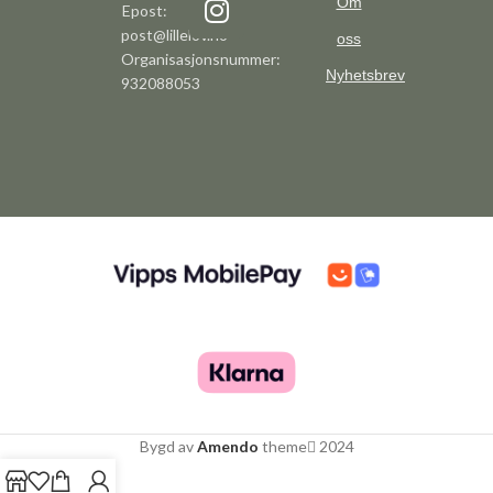
Om
Epost:
post@lillelov.no
oss
Organisasjonsnummer:
Nyhetsbrev
932088053
Bygd av
Amendo
theme
2024