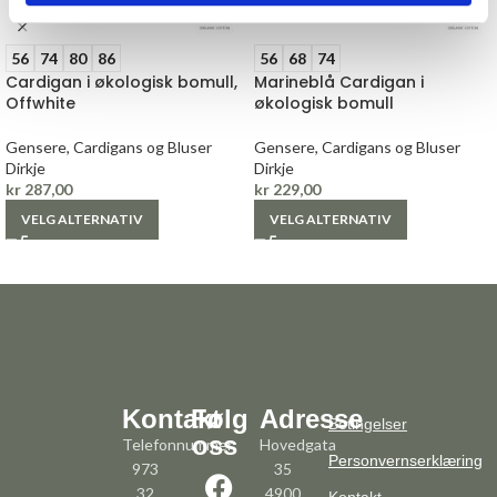
56
74
80
86
56
68
74
Cardigan i økologisk bomull,
Marineblå Cardigan i
Offwhite
økologisk bomull
Gensere, Cardigans og Bluser
Gensere, Cardigans og Bluser
Dirkje
Dirkje
kr
287,00
kr
229,00
VELG ALTERNATIV
VELG ALTERNATIV
Kontakt
Følg
Adresse
Betingelser
oss
Telefonnummer:
Hovedgata
Personvernserklæring
973
35
32
4900