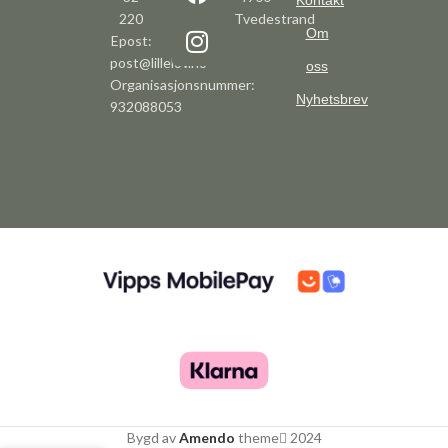
Kontakt
220
Tvedestrand
Om
Epost:
post@lillelov.no
oss
Organisasjonsnummer:
Nyhetsbrev
932088053
Bygd av
Amendo
theme
2024