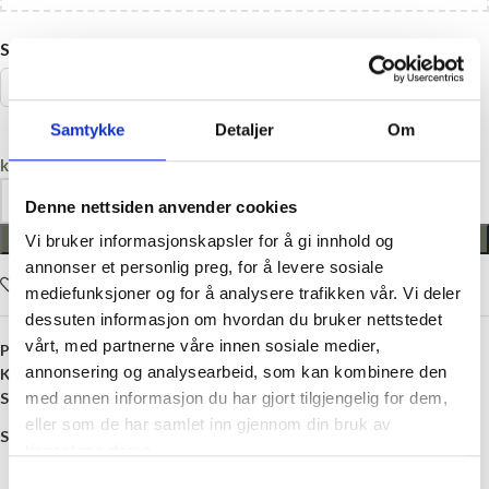
STØRRELSE
104
110
56
62
68
74
80
86
92
98
Samtykke
Detaljer
Om
kr
0,00
Denne nettsiden anvender cookies
LEGG I HANDLEKURV
Vi bruker informasjonskapsler for å gi innhold og
annonser et personlig preg, for å levere sosiale
Legg i ønskelisten
mediefunksjoner og for å analysere trafikken vår. Vi deler
dessuten informasjon om hvordan du bruker nettstedet
vårt, med partnerne våre innen sosiale medier,
Produktnummer:
D-P54729-35-
annonsering og analysearbeid, som kan kombinere den
Kategori:
Bukser, Shorts og Leggings
med annen informasjon du har gjort tilgjengelig for dem,
Stikkord:
Baby
,
Barn
,
Beige
,
Bomull
,
Bukse
,
Grønn
,
Gutt
eller som de har samlet inn gjennom din bruk av
Share:
tjenestene deres.
Samtykkevalg