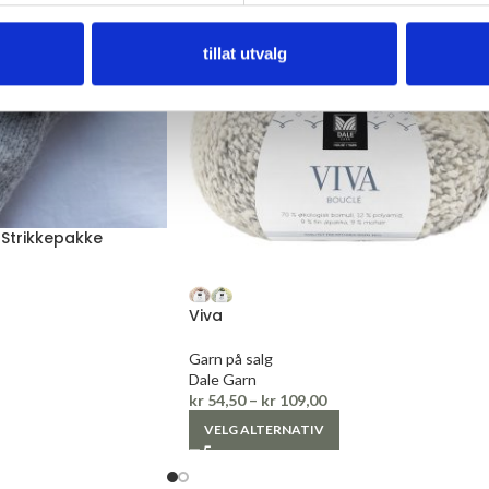
tillat utvalg
Strikkepakke
Viva
Garn på salg
Dale Garn
kr
54,50
–
kr
109,00
VELG ALTERNATIV