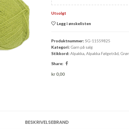
Utsolgt
Legg i ønskelisten
Produktnummer:
SG-11559825
Kategori:
Garn på salg
Stikkord:
Alpakka
,
Alpakka Følgetråd
,
Grø
Share:
kr
0,00
BESKRIVELSE
BRAND