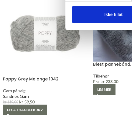
Ikke tillat
Blest pannebånd, 
Tilbehør
Poppy Grey Melange 1042
Fra
kr
238,00
LES MER
Garn på salg
Sandnes Garn
kr
59,50
kr
119,00
LEGG I HANDLEKURV