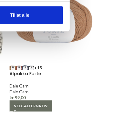
Tillat alle
+15
+
Alpakka Forte
Børstet Alpakk
Dale Garn
Sandnes Garn
Dale Garn
Sandnes Garn
kr
99,00
kr
119,00
VELG ALTERNATIV
VELG ALTERNAT