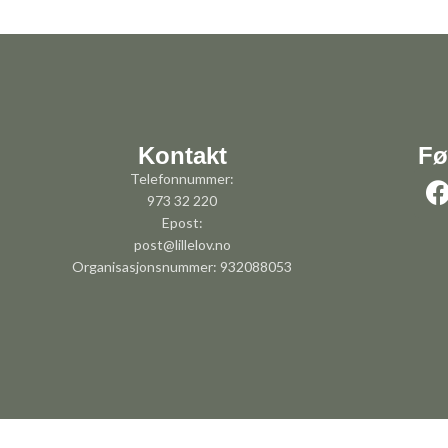
Kontakt
Fø
Telefonnummer:
973 32 220
Epost:
post@lillelov.no
Organisasjonsnummer: 932088053