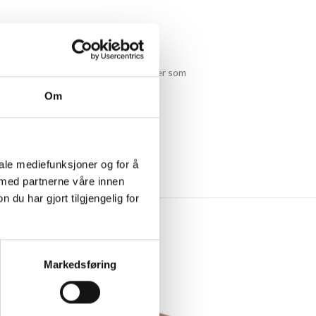
rikkes sammen og hvilke pinnetykkelser som
Om
iale mediefunksjoner og for å
 med partnerne våre innen
u har gjort tilgjengelig for
Markedsføring