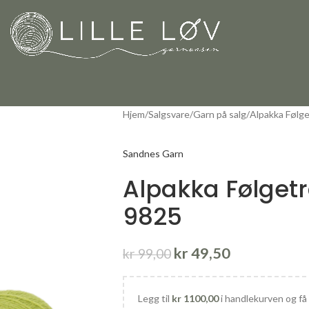
Hjem
Salgsvare
Garn på salg
Alpakka Følg
Sandnes Garn
Alpakka Følget
9825
kr
49,50
kr
99,00
Legg til
kr
1100,00
i handlekurven og få 