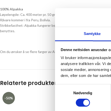
100% Alpakka
Løpelengde: Ca. 400 meter pr. 50 gram
Råvare kommer i fra Peru, Bolivia.
Strikkefasthet: Alpakka fungerer best som føletråd sammen med andre gar
benyttes.
Samtykke
Denne nettsiden anvender c
Om du ønsker å se flere farger av Alpakka Følgetråd fra Sandnes Garn, 
Vi bruker informasjonskapsler
analysere trafikken vår. Vi 
sosiale medier, annonsering 
dem, eller som de har samlet
Relaterte produkter
Samtykkevalg
Nødvendig
-50%