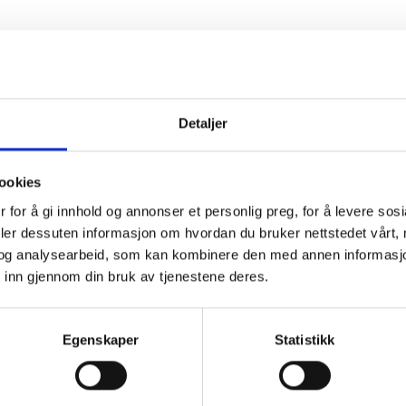
nkvaliteter, derfor vil strikkefastheten variere fra hvilke garn som st
Detaljer
ookies
så finner du dem
HER (link)
 for å gi innhold og annonser et personlig preg, for å levere sos
deler dessuten informasjon om hvordan du bruker nettstedet vårt,
og analysearbeid, som kan kombinere den med annen informasjon d
 inn gjennom din bruk av tjenestene deres.
Egenskaper
Statistikk
-50%