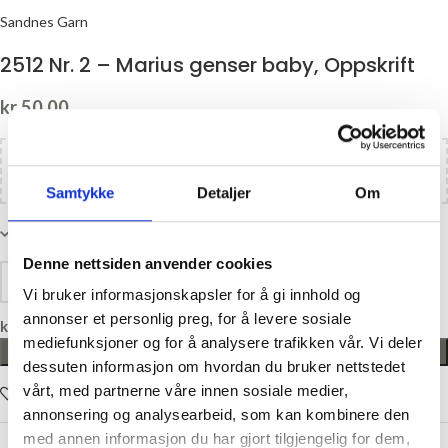
Sandnes Garn
2512 Nr. 2 – Marius genser baby, Oppskrift
kr
50,00
Legg til
kr
1100,00
i handlekurven og få gratis frakt!
Samtykke
Detaljer
Om
Kun 1 på lager
Denne nettsiden anvender cookies
Vi bruker informasjonskapsler for å gi innhold og
annonser et personlig preg, for å levere sosiale
kr
0,00
mediefunksjoner og for å analysere trafikken vår. Vi deler
LEGG I HANDLEKURV
dessuten informasjon om hvordan du bruker nettstedet
vårt, med partnerne våre innen sosiale medier,
Legg i ønskelisten
annonsering og analysearbeid, som kan kombinere den
med annen informasjon du har gjort tilgjengelig for dem,