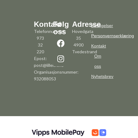
Kontakt
Følg
Adresse
Betingelser
oss
Telefonnummer:
Hovedgata
Personvernserklæring
973
35
32
4900
Kontakt
220
Tvedestrand
Om
Epost:
post@lillelov.no
oss
Organisasjonsnummer:
Nyhetsbrev
932088053