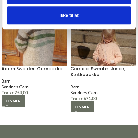
Ikke tillat
Adam Sweater, Garnpakke
Cornelia Sweater Junior,
Strikkepakke
Barn
Sandnes Garn
Barn
Fra
kr
754,00
Sandnes Garn
Fra
kr
671,00
LES MER
LES MER