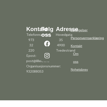
Kontakt
Følg
Adresse
Betingelser
oss
Telefonnummer:
Hovedgata
Personvernserklæring
973
35
32
4900
Kontakt
220
Tvedestrand
Om
Epost:
post@lillelov.no
oss
Organisasjonsnummer:
Nyhetsbrev
932088053