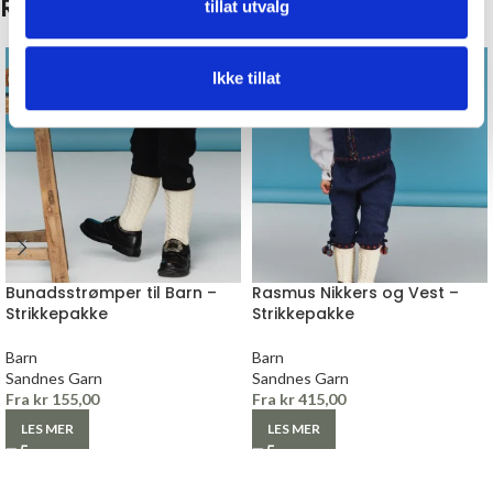
Relaterte produkter
tillat utvalg
Ikke tillat
Bunadsstrømper til Barn –
Rasmus Nikkers og Vest –
Strikkepakke
Strikkepakke
Barn
Barn
Sandnes Garn
Sandnes Garn
Fra
kr
155,00
Fra
kr
415,00
LES MER
LES MER