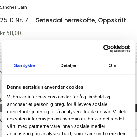
Sandnes Garn
2510 Nr. 7 – Setesdal herrekofte, Oppskrift
kr
50,00
Legg til
kr
1100,00
i handlekurven og få gratis frakt!
Samtykke
Detaljer
Om
På lager
Denne nettsiden anvender cookies
Vi bruker informasjonskapsler for å gi innhold og
kr
0,00
annonser et personlig preg, for å levere sosiale
LEGG I HANDLEKURV
mediefunksjoner og for å analysere trafikken vår. Vi deler
dessuten informasjon om hvordan du bruker nettstedet
Legg i ønskelisten
vårt, med partnerne våre innen sosiale medier,
annonsering og analysearbeid, som kan kombinere den