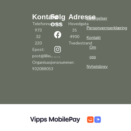
Kontakt
Følg
Adresse
Betingelser
oss
Telefonnummer:
Hovedgata
Personvernserklæring
973
35
32
4900
Kontakt
220
Tvedestrand
Om
Epost:
post@lillelov.no
oss
Organisasjonsnummer:
Nyhetsbrev
932088053