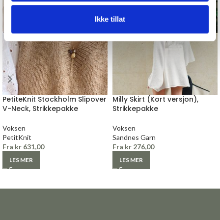
Ikke tillat
PetiteKnit Stockholm Slipover
Milly Skirt (Kort versjon),
V-Neck, Strikkepakke
Strikkepakke
Voksen
Voksen
PetitKnit
Sandnes Garn
Fra
kr
631,00
Fra
kr
276,00
LES MER
LES MER