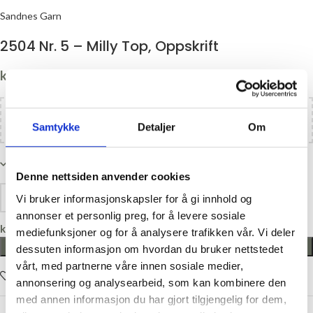
Sandnes Garn
2504 Nr. 5 – Milly Top, Oppskrift
kr
40,00
Legg til
kr
1100,00
i handlekurven og få gratis frakt!
Samtykke
Detaljer
Om
På lager
Denne nettsiden anvender cookies
Vi bruker informasjonskapsler for å gi innhold og
annonser et personlig preg, for å levere sosiale
kr
0,00
mediefunksjoner og for å analysere trafikken vår. Vi deler
LEGG I HANDLEKURV
dessuten informasjon om hvordan du bruker nettstedet
vårt, med partnerne våre innen sosiale medier,
Legg i ønskelisten
annonsering og analysearbeid, som kan kombinere den
med annen informasjon du har gjort tilgjengelig for dem,