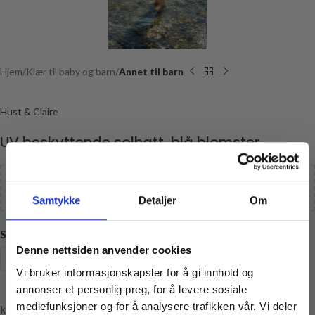
Hjem
Klær til baby og barn
Annet til barn
Hust & Claire
UV beskyttende solhatt, blå blomster,
Legg til
kr
1100,00
i handlekurven og få gratis frakt!
Samtykke
Detaljer
Om
STØRRELSE
Denne nettsiden anvender cookies
74/80
86/92
98/104
Vi bruker informasjonskapsler for å gi innhold og
annonser et personlig preg, for å levere sosiale
mediefunksjoner og for å analysere trafikken vår. Vi deler
kr
0,00