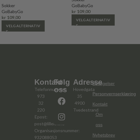
Sokker
GoBabyGo
GoBabyGo
kr
109,00
kr
109,00
VELG ALTERNATIV
VELG ALTERNATIV
Kontakt
Følg
Adresse
Betingelser
oss
Telefonnummer:
Hovedgata
Personvernserklæring
973
35
32
4900
Kontakt
220
Tvedestrand
Om
Epost:
post@lillelov.no
oss
Organisasjonsnummer:
Nyhetsbrev
932088053