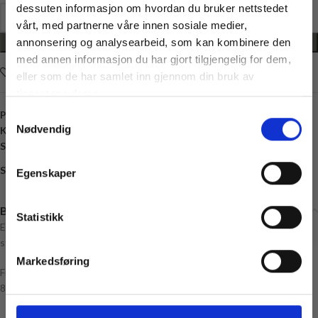
dessuten informasjon om hvordan du bruker nettstedet
vårt, med partnerne våre innen sosiale medier,
annonsering og analysearbeid, som kan kombinere den
LEGG I HANDLEKURV
med annen informasjon du har gjort tilgjengelig for dem,
Legg i ønskelisten
Vil du ha
eller som de har samlet inn gjennom din bruk av
10% rabatt
tjenestene deres.
Produktnummer:
8406258432719
Samtykkevalg
Ja? Legg igjen eposten din her:
Nødvendig
Kategori:
Annet til barn
Email
Stikkord:
Baby
,
Barn
,
Blå
,
Gutt
,
Hatt
,
Jente
,
Solhatt
Få 10% Rabatt
Share:
Egenskaper
Nei, takk
* Gjelder ikke produkter på tilbud
Beskrivelse
Statistikk
En søt og sommerlig solhatt som beskytter barnet mot skadelige uv-
stråler.
Markedsføring
Fiberinnhold:
83% Polyester, 17% Elastin