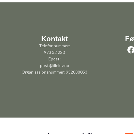
Kontakt
Fø
Telefonnummer:
973 32 220
Epost:
post@lillelov.no
Organisasjonsnummer: 932088053