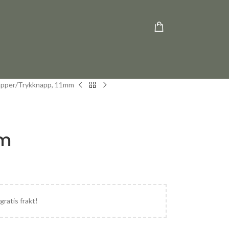
apper
Trykknapp, 11mm
mm
gratis frakt!