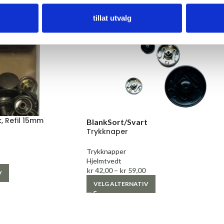
tillat utvalg
, Refil 15mm
Blank
Sort/Svart
Trykknaper
Trykknapper
Hjelmtvedt
kr
42,00
–
kr
59,00
V
VELG ALTERNATIV