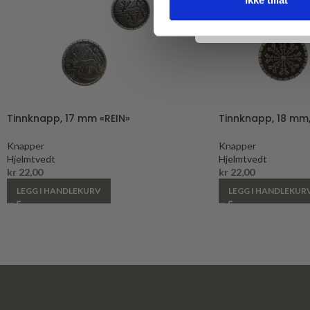
Tinnknapp, 17 mm «REIN»
Tinnknapp, 18 mm
Knapper
Knapper
Hjelmtvedt
Hjelmtvedt
kr
22,00
kr
22,00
LEGG I HANDLEKURV
LEGG I HANDLEKUR