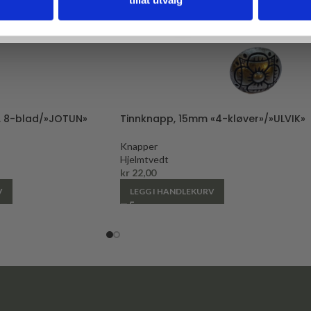
, 8-blad/»JOTUN»
Tinnknapp, 15mm «4-kløver»/»ULVIK»
Knapper
Hjelmtvedt
kr
22,00
V
LEGG I HANDLEKURV