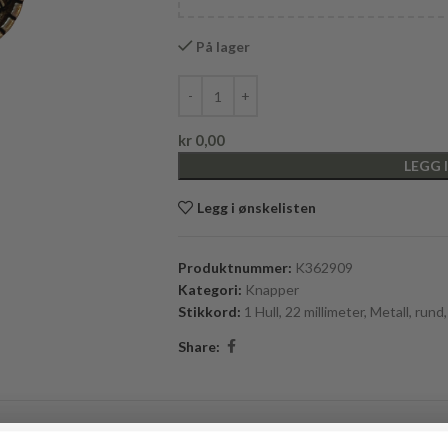
På lager
kr
0,00
LEGG 
Legg i ønskelisten
Produktnummer:
K362909
Kategori:
Knapper
Stikkord:
1 Hull
,
22 millimeter
,
Metall
,
rund
,
Share:
BESKRIVELSE
BRAND