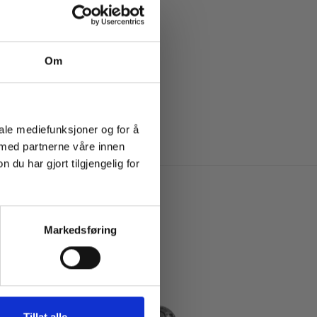
Om
iale mediefunksjoner og for å
 med partnerne våre innen
u har gjort tilgjengelig for
Markedsføring
Tillat alle