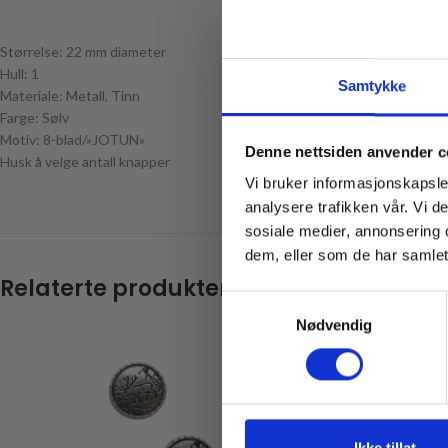
Størrelse: 22 mm diameter
Hull: 1
Samtykke
Materiale: Metall, Tinn
Farge: Sølv
Motiv: 8-blad/»JOTUN»
Denne nettsiden anvender c
Husk å velge antall knapper
Vi bruker informasjonskapsler
analysere trafikken vår. Vi 
Email
sosiale medier, annonsering 
dem, eller som de har samlet
Relaterte produkter
Samtykkevalg
Nødvendig
* Gjelder ikke produkt
Ikke tillat