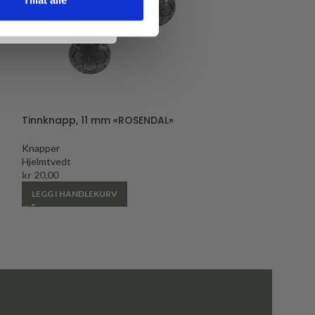
Tinnknapp, 11 mm «ROSENDAL»
Grønn knapp,
Knapper
Knapper
Hjelmtvedt
Hjelmtvedt
kr
20,00
kr
16,00
LEGG I HANDLEKURV
LEGG I HANDLE