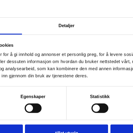
Vil du ha
Detaljer
10% rabatt
ookies
Ja? Legg igjen eposten din her:
 for å gi innhold og annonser et personlig preg, for å levere sos
deler dessuten informasjon om hvordan du bruker nettstedet vårt,
og analysearbeid, som kan kombinere den med annen informasjon d
 inn gjennom din bruk av tjenestene deres.
Få 10% Rabatt
Egenskaper
Statistikk
Nei, takk
er på tilbud
tillat utvalg