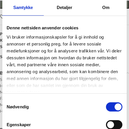
LEGG I HANDLEKURV
Samtykke
Detaljer
Om
Legg i ønskelisten
Denne nettsiden anvender cookies
Produktnummer:
K332912
Vi bruker informasjonskapsler for å gi innhold og
Kategori:
Knapper
annonser et personlig preg, for å levere sosiale
Stikkord:
1 Hull
,
17 millimeter
,
Metall
,
rund
,
Sølv
,
Tinn
mediefunksjoner og for å analysere trafikken vår. Vi deler
Share:
dessuten informasjon om hvordan du bruker nettstedet
vårt, med partnerne våre innen sosiale medier,
annonsering og analysearbeid, som kan kombinere den
Beskrivelse
med annen informasjon du har gjort tilgjengelig for dem,
Størrelse: 17 mm diameter
eller som de har samlet inn gjennom din bruk av
Hull: 1
Materiale: Metall, Tinn
tjenestene deres.
Farge: Sølv
Samtykkevalg
Motiv: «Brynhild»
Nødvendig
Husk å velge antall knapper
Egenskaper