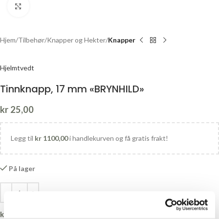
Click to enlarge
Hjem
Tilbehør
Knapper og Hekter
Knapper
Hjelmtvedt
Tinnknapp, 17 mm «BRYNHILD»
kr
25,00
Legg til
kr
1100,00
i handlekurven og få gratis frakt!
På lager
kr
0,00