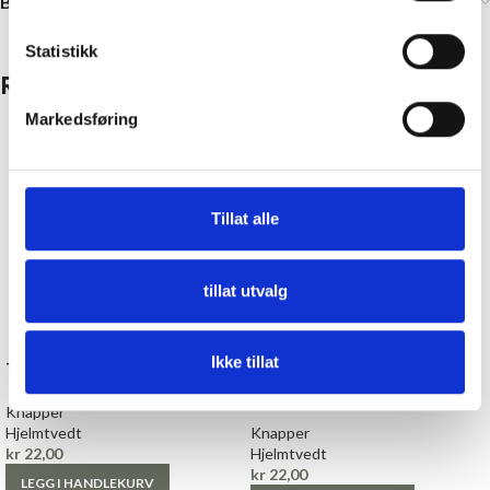
Brand
Statistikk
Relaterte produkter
Markedsføring
Tillat alle
tillat utvalg
Ikke tillat
Tinnknapp, 18 mm «VIKING»
Tinnknapp, 15 mm
«ROSENDAL»
Knapper
Hjelmtvedt
Knapper
kr
22,00
Hjelmtvedt
kr
22,00
LEGG I HANDLEKURV