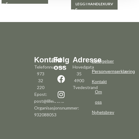
LEGG I HANDLEKURV
Kontakt
Følg
Adresse
Betingelser
oss
Telefonnummer:
Hovedgata
Personvernserklæring
973
35
32
4900
Kontakt
220
Tvedestrand
Om
Epost:
post@lillelov.no
oss
Organisasjonsnummer:
Nyhetsbrev
932088053