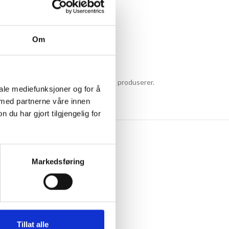
Om
te fabrikkene i Norge som fremdeles produserer.
iale mediefunksjoner og for å
 – og hygge.
 med partnerne våre innen
u har gjort tilgjengelig for
Markedsføring
Tillat alle