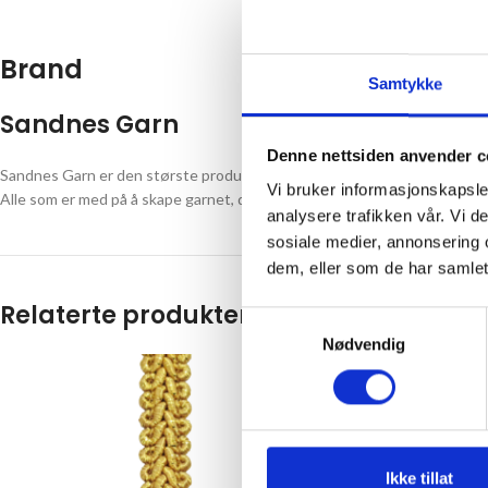
Brand
Samtykke
Sandnes Garn
Denne nettsiden anvender c
Sandnes Garn er den største produsenten av håndstrikkegarn i Nord-Eur
Vi bruker informasjonskapsler
Alle som er med på å skape garnet, dyr og mennesker, blir ivaretatt på 
analysere trafikken vår. Vi 
sosiale medier, annonsering 
dem, eller som de har samlet
Relaterte produkter
Samtykkevalg
Nødvendig
Ikke tillat