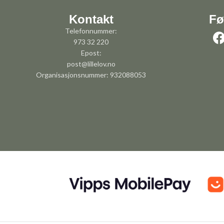
Kontakt
Fø
Telefonnummer:
973 32 220
Epost:
post@lillelov.no
Organisasjonsnummer: 932088053