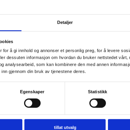
Detaljer
ookies
opa, utstyrt med et av verdens mest moderne spinnerier i en av de elds
 for å gi innhold og annonser et personlig preg, for å levere sos
beste måte, etter strenge velferdsstandarder og allmenne krav og trivsel
deler dessuten informasjon om hvordan du bruker nettstedet vårt,
og analysearbeid, som kan kombinere den med annen informasjon d
 inn gjennom din bruk av tjenestene deres.
Egenskaper
Statistikk
tillat utvalg