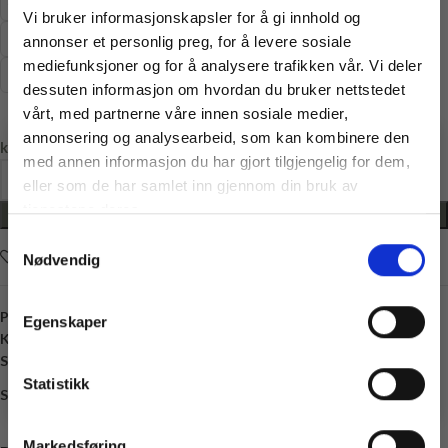
428
435
473
496
568
585
6
633
658
659
68
Vi bruker informasjonskapsler for å gi innhold og
697
722
75
759
788
8
800
802
815
818
824
annonser et personlig preg, for å levere sosiale
mediefunksjoner og for å analysere trafikken vår. Vi deler
837
868
893
904
919
93
932
965
982
dessuten informasjon om hvordan du bruker nettstedet
vårt, med partnerne våre innen sosiale medier,
annonsering og analysearbeid, som kan kombinere den
kr
58,00
med annen informasjon du har gjort tilgjengelig for dem,
Vil du ha
eller som de har samlet inn gjennom din bruk av
10% rabatt
tjenestene deres.
LEGG I HANDLEKURV
Samtykkevalg
Ja? Legg igjen eposten din her:
Legg i ønskelisten
Nødvendig
Email
Få 10% Rabatt
Produktnummer:
GU-SYT-SYTR
Egenskaper
Kategori:
Sytråd
Nei, takk
Stikkord:
200 m
,
Polyester
,
Sytråd
* Gjelder ikke produkter på tilbud
Statistikk
Share:
Markedsføring