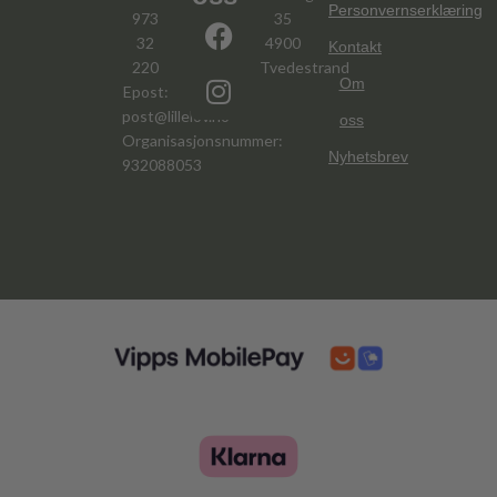
Personvernserklæring
973
35
32
4900
Kontakt
220
Tvedestrand
Om
Epost:
post@lillelov.no
oss
Organisasjonsnummer:
Nyhetsbrev
932088053