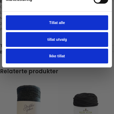
Beskrivelse
Gütermann Sytråd
Lengde: 200 meter
Materiale: 100% Polyester
Tillat alle
220yds/vgs
Produsert i Tyskland
tillat utvalg
Tilleggsinformasjon
Brand
Ikke tillat
Relaterte produkter