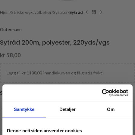
Hjem
Strikke-og-sytilbehør
Sysaker
Sytråd
Gütermann
Sytråd 200m, polyester, 220yds/vgs
kr
58,00
Legg til
kr
1100,00
i handlekurven og få gratis frakt!
SYTRÅD
000
11
111
124
13
130
152
156
16
169
174
Samtykke
Detaljer
Om
18
186
259
276
283
286
295
299
310
315
321
325
339
350
362
364
365
368
375
382
386
414
Denne nettsiden anvender cookies