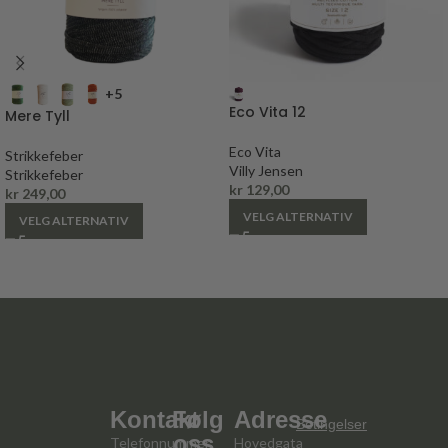
+5
Eco Vita 12
Mere Tyll
Eco Vita
Strikkefeber
Villy Jensen
Strikkefeber
kr
129,00
kr
249,00
VELG ALTERNATIV
VELG ALTERNATIV
Kontakt
Følg
Adresse
Betingelser
oss
Telefonnummer:
Hovedgata