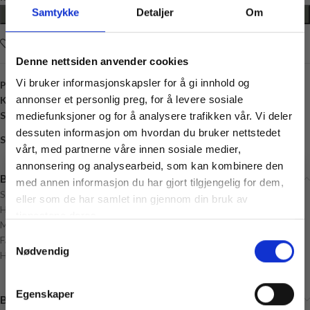
Samtykke
Detaljer
Om
LEGG I HANDLEKURV
Legg i ønskelisten
Denne nettsiden anvender cookies
Vi bruker informasjonskapsler for å gi innhold og
Produktnummer:
K500015
annonser et personlig preg, for å levere sosiale
Kategori:
Knapper
Stikkord:
1 Hull
,
20 millimeter
,
Bling
,
Metall
,
rund
,
Sølv
mediefunksjoner og for å analysere trafikken vår. Vi deler
dessuten informasjon om hvordan du bruker nettstedet
Share:
vårt, med partnerne våre innen sosiale medier,
annonsering og analysearbeid, som kan kombinere den
Beskrivelse
med annen informasjon du har gjort tilgjengelig for dem,
Størrelse: 20 mm diameter
Vil du ha
eller som de har samlet inn gjennom din bruk av
10% rabatt
Hull: 1
tjenestene deres.
Materiale: Metall, Bling
Samtykkevalg
Ja? Legg igjen eposten din her:
Farge: Sølv
Nødvendig
Husk å velge antall knapper
Email
Få 10% Rabatt
Egenskaper
Brand
Nei, takk