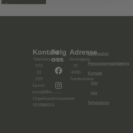
Kontakt
Følg
Adresse
Betingelser
oss
Telefonnummer:
Hovedgata
Personvernserklæring
973
35
32
4900
Kontakt
220
Tvedestrand
Om
Epost:
post@lillelov.no
oss
Organisasjonsnummer:
Nyhetsbrev
932088053