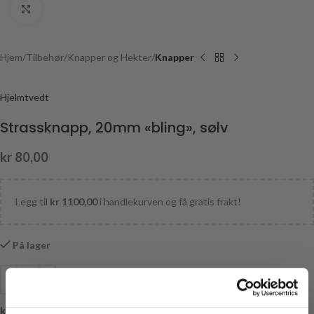
Click to enlarge
Hjem
Tilbehør
Knapper og Hekter
Knapper
Hjelmtvedt
Strassknapp, 20mm «bling», sølv
kr
80,00
Legg til
kr
1100,00
i handlekurven og få gratis frakt!
På lager
kr
0,00