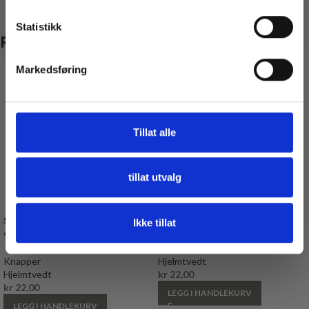
* Gjelder ikke produkter på tilbud
Statistikk
Relaterte produkter
Markedsføring
Tillat alle
tillat utvalg
Sølvfarget Tinnknapp, 17mm,
Tinnknapp, 17 mm «OSEBERG»
Ikke tillat
«BRYNHILD»
Knapper
Knapper
Hjelmtvedt
Hjelmtvedt
kr
22,00
kr
22,00
LEGG I HANDLEKURV
LEGG I HANDLEKURV