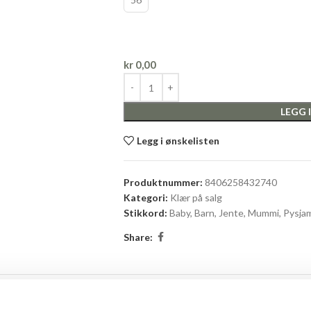
kr
0,00
LEGG 
Legg i ønskelisten
Produktnummer:
8406258432740
Kategori:
Klær på salg
Stikkord:
Baby
,
Barn
,
Jente
,
Mummi
,
Pysja
Share:
BESKRIVELSE
TILLEGGSINFORMASJON
BRAND