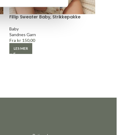
Fillip Sweater Baby, Strikkepakke
Lilja Dress Bab
Baby
Baby
Sandnes Garn
Sandnes Garn
Fra
kr
150,00
Fra
kr
150,00
LES MER
LES MER