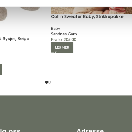
Collin Sweater Baby, Strikkepakke
Baby
Sandnes Garn
 Rysjer, Beige
Fra
kr
205,00
LES MER
lg oss
Adresse