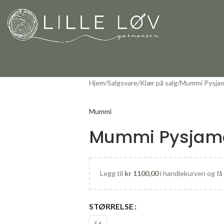
Hjem
Salgsvare
Klær på salg
Mummi Pysjam
Mummi
Mummi Pysjama
Legg til
kr
1100,00
i handlekurven og få 
STØRRELSE
56