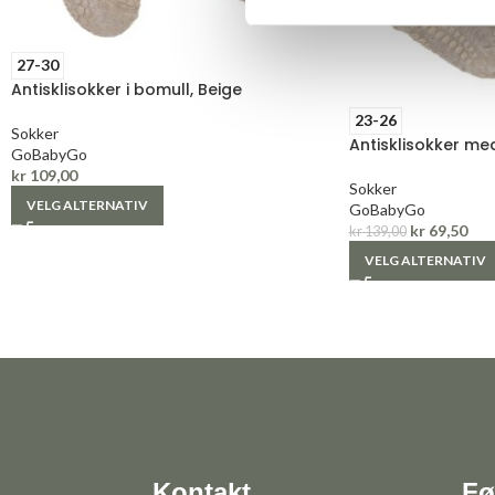
27-30
Antisklisokker i bomull, Beige
23-26
Sokker
Antisklisokker med
GoBabyGo
kr
109,00
Sokker
VELG ALTERNATIV
GoBabyGo
kr
69,50
kr
139,00
VELG ALTERNATIV
Kontakt
Fø