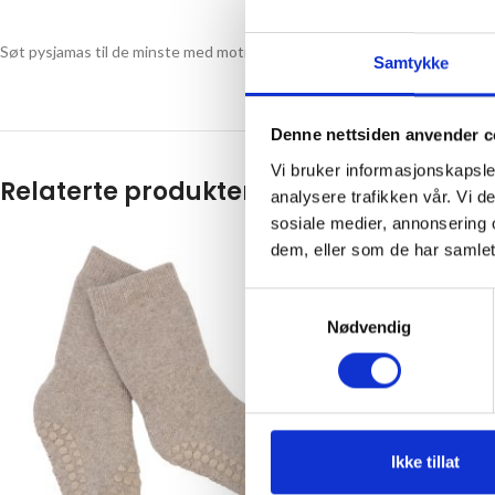
Søt pysjamas til de minste med motiv fra mummiverdenen.
Samtykke
Denne nettsiden anvender c
Vi bruker informasjonskapsler
Relaterte produkter
analysere trafikken vår. Vi 
sosiale medier, annonsering 
dem, eller som de har samlet
-50%
Samtykkevalg
Nødvendig
Ikke tillat