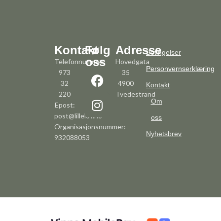
Kontakt
Følg
Adresse
Betingelser
oss
Telefonnummer:
Hovedgata
Personvernserklæring
973
35
32
4900
Kontakt
220
Tvedestrand
Om
Epost:
post@lillelov.no
oss
Organisasjonsnummer:
Nyhetsbrev
932088053