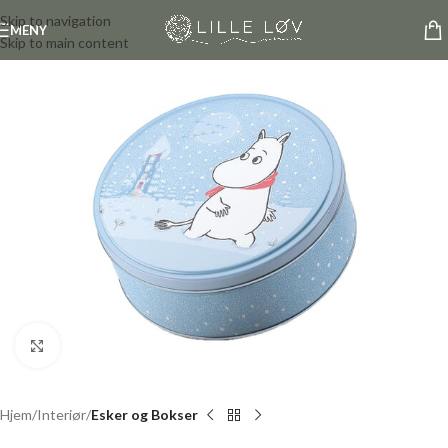
Skip to navigation
MENY
Skip to main content
Click to enlarge
Hjem
Interiør
Esker og Bokser