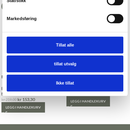
Statistikk
-30%
Markedsføring
Tillat alle
tillat utvalg
Muurla Glasskrukke, Juletre,
12 cm
Mummi kakeboks, beige
Esker og Bokser
Ikke tillat
Muurla
Esker og Bokser
kr
299,00
Mummi
kr
153,30
kr
219,00
LEGG I HANDLEKURV
LEGG I HANDLEKURV