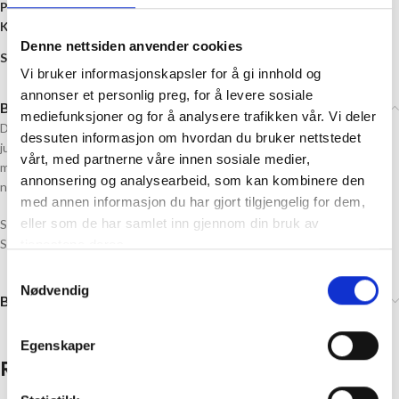
Produktnummer:
If-732055
Kategori:
Esker og Bokser
Denne nettsiden anvender cookies
Share:
Vi bruker informasjonskapsler for å gi innhold og
annonser et personlig preg, for å levere sosiale
Beskrivelse
mediefunksjoner og for å analysere trafikken vår. Vi deler
Dekorative og søte Mummi kakebokser med vinter og
dessuten informasjon om hvordan du bruker nettstedet
julemotiv.Boksene er fine til knekkebrød, kaker, småsaker – eller hva du
vårt, med partnerne våre innen sosiale medier,
måtte ønske. Fine hjemme og supre til å gi bort i gave. Med eller uten
annonsering og analysearbeid, som kan kombinere den
noe i. Håndvask og grundig tørking anbefales.
med annen informasjon du har gjort tilgjengelig for dem,
eller som de har samlet inn gjennom din bruk av
Størrelse:
Stor: 22 x 22 x 10 cm
tjenestene deres.
Samtykkevalg
Nødvendig
Brand
Egenskaper
Relaterte produkter