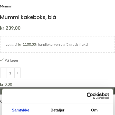
Mummi
Mummi kakeboks, blå
kr
239,00
Legg til
kr
1100,00
i handlekurven og få gratis frakt!
På lager
kr
0,00
LEGG I HANDLEKURV
Legg i ønskelisten
Samtykke
Detaljer
Om