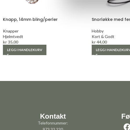
Knapp, 14mm bling/perler
Snorløkke med fes
Knapper
Hobby
Hjelmtvedt
Kort & Godt
kr
35,00
kr
44,00
LEGG I HANDLEKURV
LEGG I HANDLEKUR
Kontakt
Fø
Telefonnummer:
973 32 220