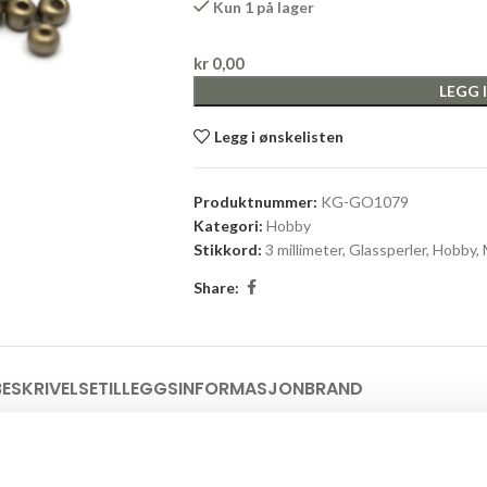
Kun 1 på lager
kr
0,00
LEGG 
Legg i ønskelisten
Produktnummer:
KG-GO1079
Kategori:
Hobby
Stikkord:
3 millimeter
,
Glassperler
,
Hobby
,
Share:
BESKRIVELSE
TILLEGGSINFORMASJON
BRAND