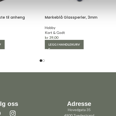
te til anheng
Mørkeblå Glassperler, 3mm
Hobby
Kort & Godt
kr
39,00
V
LEGG I HANDLEKURV
lg oss
Adresse
Hovedgata 35
4900 Tvedestrand