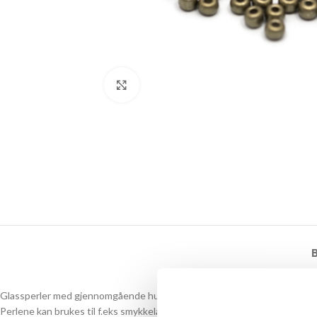
Click to enlarge
Glassperler med gjennomgående hull.
Perlene kan brukes til f.eks smykkelaging eller som strikkeperler.