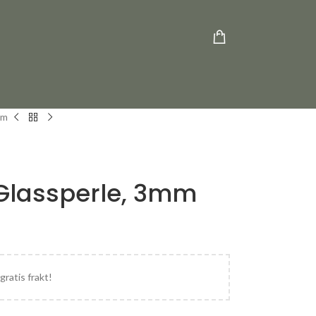
mm
Glassperle, 3mm
gratis frakt!