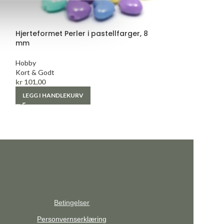
Hjerteformet Perler i pastellfarger, 8
Lilla Glassperl
mm
Hobby
Hobby
Kort & Godt
Kort & Godt
kr
39,00
kr
101,00
LEGG I HANDLE
LEGG I HANDLEKURV
Betingelser
Personvernserklæring