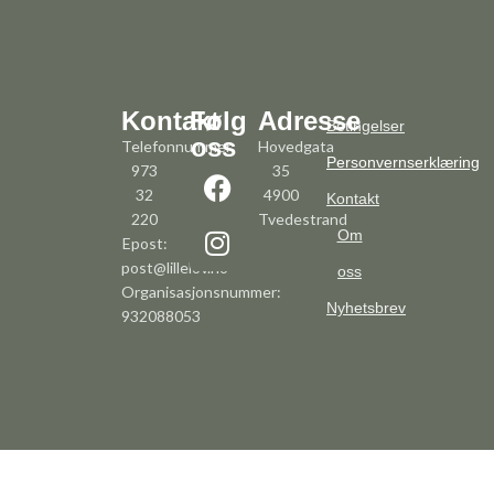
Kontakt
Følg
Adresse
Betingelser
oss
Telefonnummer:
Hovedgata
Personvernserklæring
973
35
32
4900
Kontakt
220
Tvedestrand
Om
Epost:
post@lillelov.no
oss
Organisasjonsnummer:
Nyhetsbrev
932088053