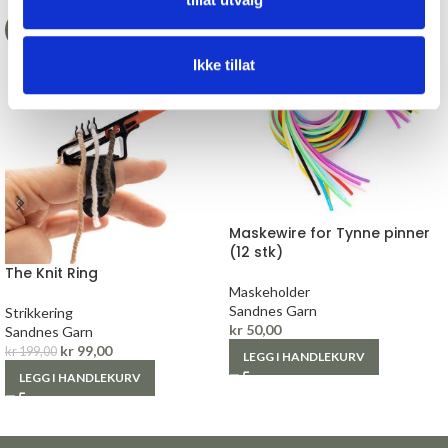
-50%
Ikke tillat
Maskewire for Tynne pinner
(12 stk)
The Knit Ring
Maskeholder
Sandnes Garn
Strikkering
kr
50,00
Sandnes Garn
kr
99,00
kr
199,00
LEGG I HANDLEKURV
LEGG I HANDLEKURV