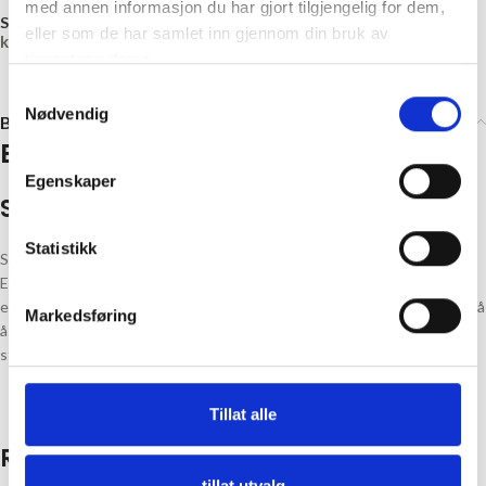
med annen informasjon du har gjort tilgjengelig for dem,
Share:
eller som de har samlet inn gjennom din bruk av
kr
0,00
tjenestene deres.
Samtykkevalg
Nødvendig
Brand
Brand
Egenskaper
Sandnes Garn
Statistikk
Sandnes Garn er den største produsenten av håndstrikkegarn i Nord-
Europa, utstyrt med et av verdens mest moderne spinnerier i en av de
eldste fabrikkene i Norge som fremdeles produserer. Alle som er med på
Markedsføring
å skape garnet, dyr og mennesker, blir ivaretatt på beste måte, etter
strenge velferdsstandarder og allmenne krav og trivsel – og hygge.
Tillat alle
Relaterte produkter
tillat utvalg