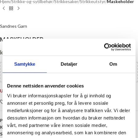
Hjem
Strikke-og-sytilbehør
Strikkesaker
Strikkeutstyr
Maskeholder
Sandnes Garn
MASKEHOLDER
kr
65,00
Samtykke
Detaljer
Om
Legg til
kr
1100,00
i handlekurven og få gratis frakt!
Denne nettsiden anvender cookies
Utsolgt
Vi bruker informasjonskapsler for å gi innhold og
Legg i ønskelisten
annonser et personlig preg, for å levere sosiale
mediefunksjoner og for å analysere trafikken vår. Vi deler
dessuten informasjon om hvordan du bruker nettstedet
Produktnummer:
9069130
vårt, med partnerne våre innen sosiale medier,
Kategori:
Maskeholder
annonsering og analysearbeid, som kan kombinere den
Stikkord:
Maskeholder
,
Verktøy