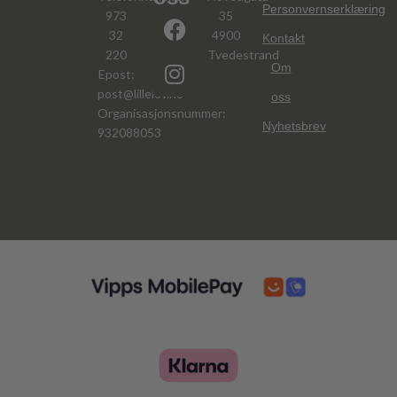
Personvernserklæring
973
35
32
4900
Kontakt
220
Tvedestrand
Om
Epost:
post@lillelov.no
oss
Organisasjonsnummer:
Nyhetsbrev
932088053