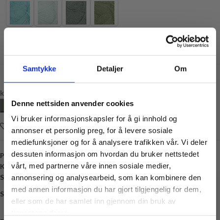
Samtykke
Detaljer
Om
kr
95,00
Denne nettsiden anvender cookies
LEGG I HANDLEKURV
Vi bruker informasjonskapsler for å gi innhold og
Legg i ønskelisten
annonser et personlig preg, for å levere sosiale
mediefunksjoner og for å analysere trafikken vår. Vi deler
dessuten informasjon om hvordan du bruker nettstedet
Produktnummer:
SG-GARN-TYLI
vårt, med partnerne våre innen sosiale medier,
Kategori:
Sandnes Garn
Stikkord:
27 masker
,
3 mm
,
Bomull
,
Lin
,
Viskose
annonsering og analysearbeid, som kan kombinere den
med annen informasjon du har gjort tilgjengelig for dem,
Share:
Vil du ha
eller som de har samlet inn gjennom din bruk av
10% rabatt
tjenestene deres.