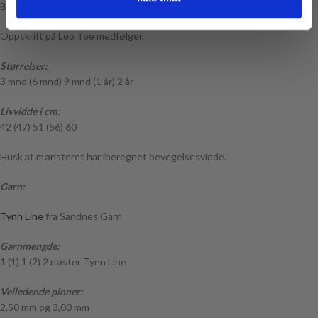
Benkanter og snor strikkes til slutt.
Oppskrift på Leo Tee medfølger.
Størrelser:
3 mnd (6 mnd) 9 mnd (1 år) 2 år
Livvidde i cm:
42 (47) 51 (56) 60
Husk at mønsteret har iberegnet bevegelsesvidde.
Garn:
Tynn Line
fra Sandnes Garn
Garnmengde:
1 (1) 1 (2) 2 nøster Tynn Line
Veiledende pinner:
2,50 mm og 3,00 mm