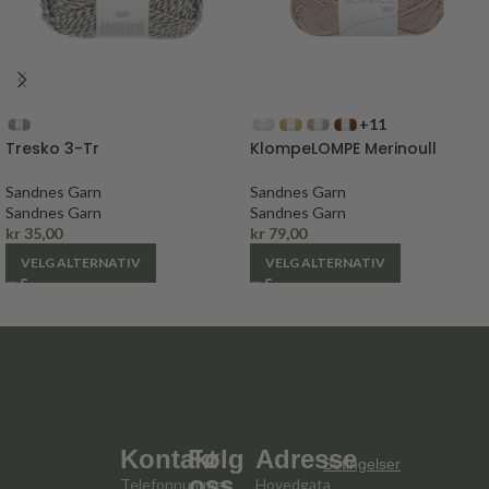
+11
Tresko 3-Tr
KlompeLOMPE Merinoull
Sandnes Garn
Sandnes Garn
Sandnes Garn
Sandnes Garn
kr
35,00
kr
79,00
VELG ALTERNATIV
VELG ALTERNATIV
Kontakt
Følg
Adresse
Betingelser
oss
Telefonnummer:
Hovedgata