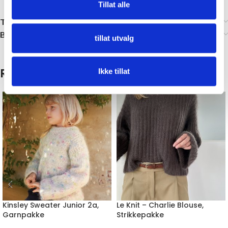
Tillat alle
Tilleggsinformasjon
Brand
tillat utvalg
Relaterte produkter
Ikke tillat
Kinsley Sweater Junior 2a,
Le Knit – Charlie Blouse,
Garnpakke
Strikkepakke