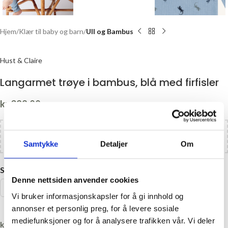
Hjem
Klær til baby og barn
Ull og Bambus
Hust & Claire
Langarmet trøye i bambus, blå med firfisler
kr
329,00
Legg til
kr
1100,00
i handlekurven og få gratis frakt!
Samtykke
Detaljer
Om
STØRRELSE
Denne nettsiden anvender cookies
104
110
92
98
Vi bruker informasjonskapsler for å gi innhold og
annonser et personlig preg, for å levere sosiale
mediefunksjoner og for å analysere trafikken vår. Vi deler
kr
329,00