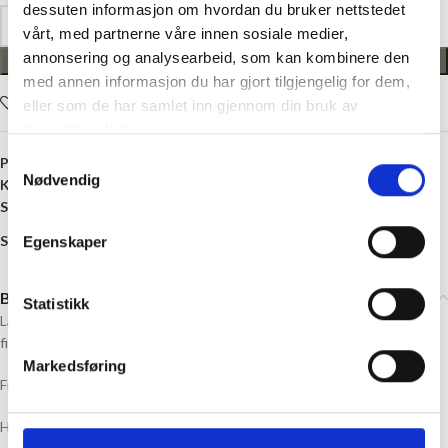
dessuten informasjon om hvordan du bruker nettstedet
vårt, med partnerne våre innen sosiale medier,
annonsering og analysearbeid, som kan kombinere den
LEGG I HANDLEKURV
med annen informasjon du har gjort tilgjengelig for dem,
Legg i ønskelisten
eller som de har samlet inn gjennom din bruk av
tjenestene deres.
Samtykkevalg
Produktnummer:
HC-44456-3157
Nødvendig
Kategori:
Ull og Bambus
Stikkord:
Bambus
,
Barn
,
Genser
,
Gutt
,
Trøye
Share:
Egenskaper
Beskrivelse
Statistikk
Langarmet tynn trøye i mykeste bambus. Genseren har motiv av små
firfisler.
Markedsføring
Fiberinnhold: 95% Viskose fra Bambus 5% Elastin
HCAustin Lizard