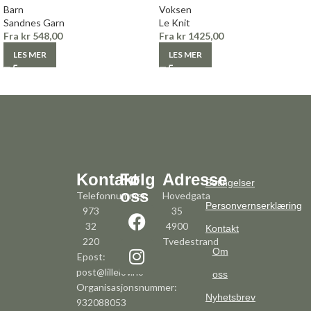
Barn
Voksen
Sandnes Garn
Le Knit
Fra
kr
548,00
Fra
kr
1425,00
LES MER
LES MER
Kontakt
Følg
Adresse
Betingelser
oss
Telefonnummer:
Hovedgata
Personvernserklæring
973
35
32
4900
Kontakt
220
Tvedestrand
Om
Epost:
post@lillelov.no
oss
Organisasjonsnummer:
Nyhetsbrev
932088053