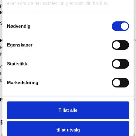
eller som de har samlet inn gjennom din bruk av
Produktnummer:
VG-k-2336-09
tjenestene deres.
Kategori:
Strikkepakke
Samtykkevalg
Share:
Nødvendig
Beskrivelse
Egenskaper
Hjorte sokker fra Viking Garn med et design som passer perfekt for
høstens skogsturer eller høstens innekos
Statistikk
Garnet er Eco Highland Wool fra Viking Garn, som gir varme og
holdbarhet. Det er 100% Highland ull, og gjør sokkene myke og
behagelige.
Markedsføring
Brand
Tillat alle
Relaterte produkter
tillat utvalg