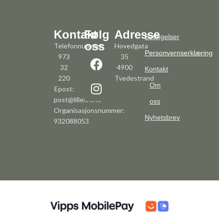
Kontakt
Følg
Adresse
Betingelser
oss
Telefonnummer:
Hovedgata
Personvernserklæring
973
35
32
4900
Kontakt
220
Tvedestrand
Om
Epost:
post@lillelov.no
oss
Organisasjonsnummer:
Nyhetsbrev
932088053