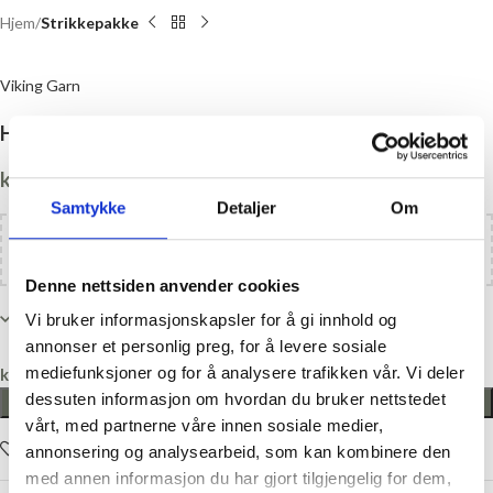
Hjem
Strikkepakke
Viking Garn
Hjorte sokker str 38/40, garnpakke
kr
319,00
Samtykke
Detaljer
Om
Legg til
kr
1100,00
i handlekurven og få gratis frakt!
Denne nettsiden anvender cookies
Kun 1 på lager
Vi bruker informasjonskapsler for å gi innhold og
annonser et personlig preg, for å levere sosiale
mediefunksjoner og for å analysere trafikken vår. Vi deler
kr
0,00
dessuten informasjon om hvordan du bruker nettstedet
LEGG I HANDLEKURV
vårt, med partnerne våre innen sosiale medier,
Legg i ønskelisten
annonsering og analysearbeid, som kan kombinere den
med annen informasjon du har gjort tilgjengelig for dem,