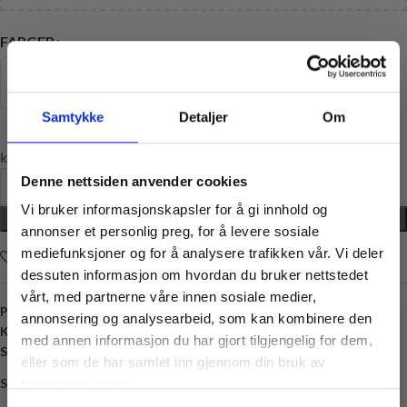
FARGER
Samtykke
Detaljer
Om
kr
219,00
Denne nettsiden anvender cookies
Vi bruker informasjonskapsler for å gi innhold og
LEGG I HANDLEKURV
annonser et personlig preg, for å levere sosiale
mediefunksjoner og for å analysere trafikken vår. Vi deler
Legg i ønskelisten
dessuten informasjon om hvordan du bruker nettstedet
vårt, med partnerne våre innen sosiale medier,
Produktnummer:
MM-CS-saks-rosa
annonsering og analysearbeid, som kan kombinere den
Kategori:
Saks
med annen informasjon du har gjort tilgjengelig for dem,
Stikkord:
Saks
Vil du ha
eller som de har samlet inn gjennom din bruk av
10% rabatt
Share:
tjenestene deres.