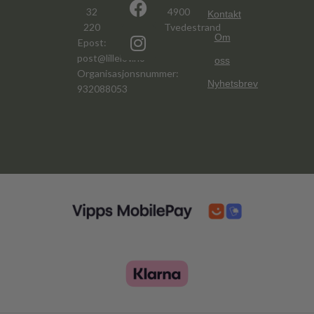
32
4900
Kontakt
220
Tvedestrand
Om
Epost:
post@lillelov.no
oss
Organisasjonsnummer:
Nyhetsbrev
932088053