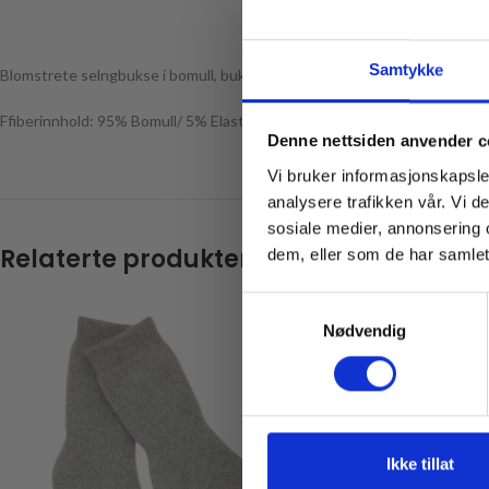
Samtykke
Blomstrete selngbukse i bomull, buksen passer perfekt sammen med
de
Ffiberinnhold: 95% Bomull/ 5% Elastin
Denne nettsiden anvender c
Vi bruker informasjonskapsler
analysere trafikken vår. Vi 
Email
sosiale medier, annonsering 
Relaterte produkter
dem, eller som de har samlet
Samtykkevalg
Nødvendig
* Gjelder ikke produkt
Ikke tillat