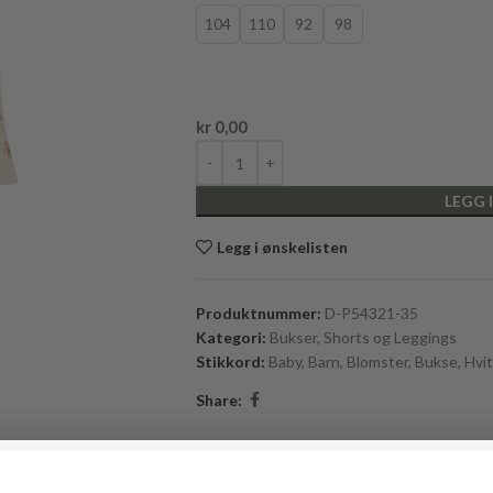
104
110
92
98
kr
0,00
LEGG 
Legg i ønskelisten
Produktnummer:
D-P54321-35
Kategori:
Bukser, Shorts og Leggings
Stikkord:
Baby
,
Barn
,
Blomster
,
Bukse
,
Hvit
Share: