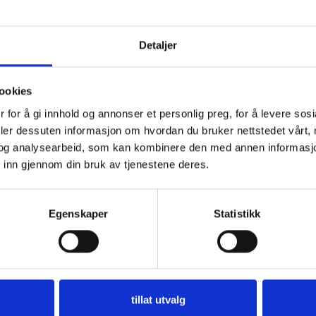
BESKRIVELSE
TILLEGGSINFORMASJON
BRAND
Vil du ha
Detaljer
nne toppen.
10% rabatt
ookies
Ja? Legg igjen eposten din her:
 for å gi innhold og annonser et personlig preg, for å levere sos
deler dessuten informasjon om hvordan du bruker nettstedet vårt,
og analysearbeid, som kan kombinere den med annen informasjon d
 inn gjennom din bruk av tjenestene deres.
Få 10% Rabatt
Egenskaper
Statistikk
Nei, takk
er på tilbud
tillat utvalg