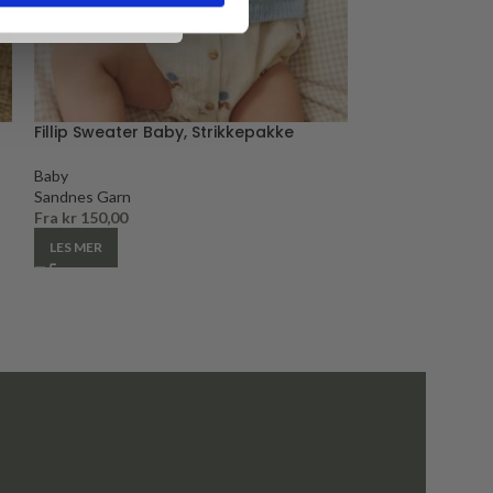
Fillip Sweater Baby, Strikkepakke
Lilja Dress Bab
Baby
Baby
Sandnes Garn
Sandnes Garn
Fra
kr
150,00
Fra
kr
150,00
LES MER
LES MER