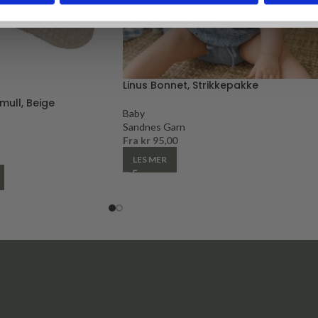
Linus Bonnet, Strikkepakke
mull, Beige
Baby
Sandnes Garn
Fra
kr
95,00
LES MER