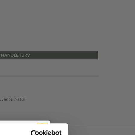
I HANDLEKURV
,
Jente
,
Natur