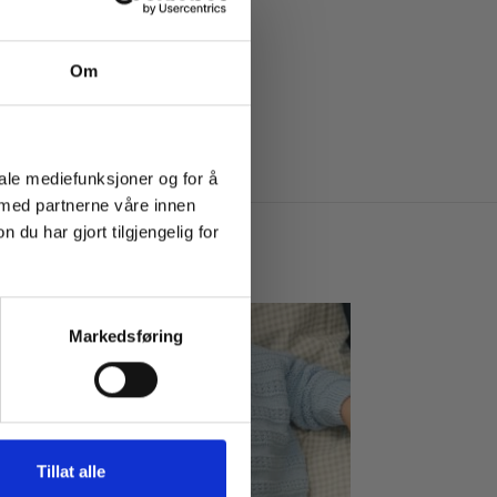
Om
iale mediefunksjoner og for å
 med partnerne våre innen
u har gjort tilgjengelig for
Markedsføring
Tillat alle