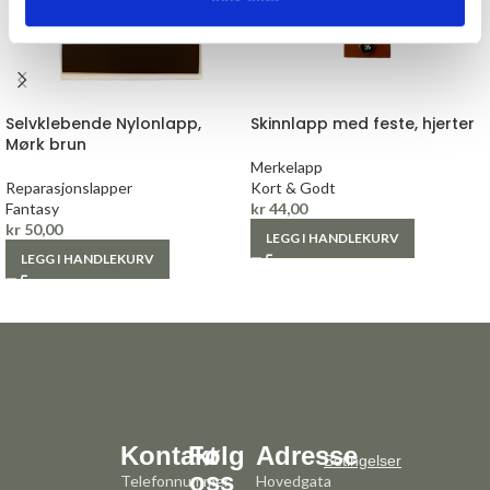
Selvklebende Nylonlapp,
Skinnlapp med feste, hjerter
Mørk brun
Merkelapp
Reparasjonslapper
Kort & Godt
Fantasy
kr
44,00
kr
50,00
LEGG I HANDLEKURV
LEGG I HANDLEKURV
Kontakt
Følg
Adresse
Betingelser
oss
Telefonnummer:
Hovedgata