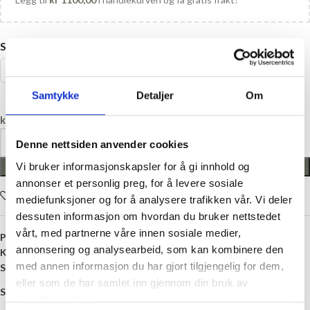
STØRRELSE
80
86
92
98
Samtykke
Detaljer
Om
kr
0,00
Denne nettsiden anvender cookies
Vi bruker informasjonskapsler for å gi innhold og
LEGG I HANDLEKURV
annonser et personlig preg, for å levere sosiale
Legg i ønskelisten
mediefunksjoner og for å analysere trafikken vår. Vi deler
dessuten informasjon om hvordan du bruker nettstedet
vårt, med partnerne våre innen sosiale medier,
Produktnummer:
8406258432829
annonsering og analysearbeid, som kan kombinere den
Kategori:
Gensere, Cardigans og Bluser
med annen informasjon du har gjort tilgjengelig for dem,
Stikkord:
Barn
,
Bomull
,
Brun
,
Genser
,
Gutt
eller som de har samlet inn gjennom din bruk av
Share:
tjenestene deres.