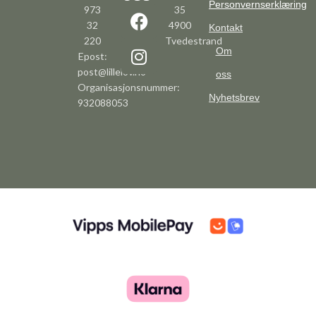
Personvernserklæring
973
35
32
4900
Kontakt
220
Tvedestrand
Om
Epost:
post@lillelov.no
oss
Organisasjonsnummer:
Nyhetsbrev
932088053