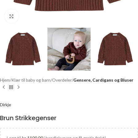
Click to enlarge
Hjem
Klær til baby og barn
Overdeler
Gensere, Cardigans og Bluser
Dirkje
Brun Strikkegenser
Legg til
kr
1100,00
i handlekurven og få gratis frakt!