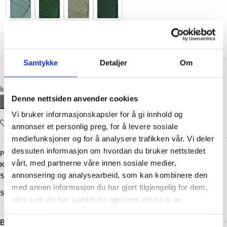
Samtykke
Detaljer
Om
kr
396,00
Denne nettsiden anvender cookies
LEGG I HANDLEKURV
Vi bruker informasjonskapsler for å gi innhold og
Legg i ønskelisten
annonser et personlig preg, for å levere sosiale
mediefunksjoner og for å analysere trafikken vår. Vi deler
dessuten informasjon om hvordan du bruker nettstedet
Produktnummer:
SG-GARN-TM
vårt, med partnerne våre innen sosiale medier,
Kategori:
Sandnes Garn
annonsering og analysearbeid, som kan kombinere den
Stikkord:
27 masker
,
3 mm
,
Merinoull
,
Superwash
med annen informasjon du har gjort tilgjengelig for dem,
Share:
eller som de har samlet inn gjennom din bruk av
tjenestene deres.
Beskrivelse