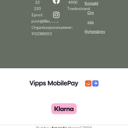
32
4900
Kontakt
220
Tvedestrand
Om
Epost:
post@lillelov.no
oss
Organisasjonsnummer:
Nyhetsbrev
932088053
Bygd av
Amendo
theme
2024