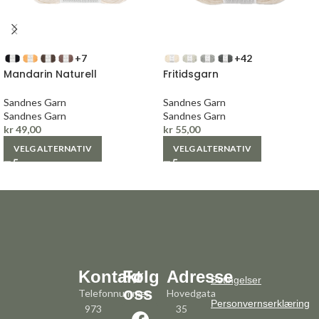
+7
+42
Mandarin Naturell
Fritidsgarn
Sandnes Garn
Sandnes Garn
Sandnes Garn
Sandnes Garn
kr
49,00
kr
55,00
VELG ALTERNATIV
VELG ALTERNATIV
Kontakt
Følg
Adresse
Betingelser
oss
Telefonnummer:
Hovedgata
Personvernserklæring
973
35