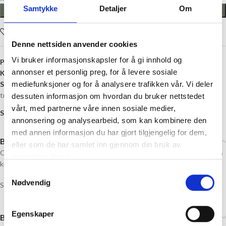
Samtykke
Detaljer
Om
LEGG I HANDLEKURV
Legg i ønskelisten
Denne nettsiden anvender cookies
Vi bruker informasjonskapsler for å gi innhold og
Produktnummer:
90425124
annonser et personlig preg, for å levere sosiale
Kategori:
Oppskrifter
Stikkord:
27 masker
,
3 mm
,
Baby
,
Babyull Lanett
,
Bukse
,
Enkel
,
Enkel
mediefunksjoner og for å analysere trafikken vår. Vi deler
tråd
,
Gutt
,
Jente
,
Ovenfra
,
Strikking
dessuten informasjon om hvordan du bruker nettstedet
vårt, med partnerne våre innen sosiale medier,
Share:
annonsering og analysearbeid, som kan kombinere den
med annen informasjon du har gjort tilgjengelig for dem,
Beskrivelse
eller som de har samlet inn gjennom din bruk av
Oppskrift til «Lille bukse» til baby fra Sandnes Garn, Oppskriften selges
tjenestene deres.
kun sammen med garn til oppskriften.
Samtykkevalg
Nødvendig
Se Strikkepakke til Lille bukse baby i Babyull Lanett,
HER (link)
Egenskaper
Brand