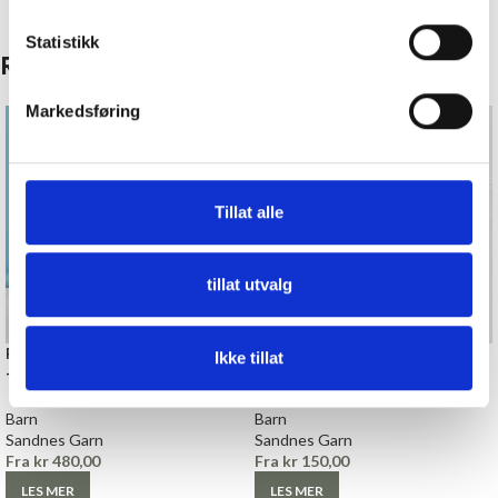
Statistikk
Relaterte produkter
Markedsføring
Tillat alle
tillat utvalg
Ragnhild Kjole med blomster
Linnea Dress Junior – 2405
Ikke tillat
– Strikkepakke
Nr. 1 – Strikkepakke
Barn
Barn
Sandnes Garn
Sandnes Garn
Fra
kr
480,00
Fra
kr
150,00
LES MER
LES MER