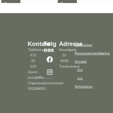
Kontakt
Følg
Adresse
Betingelser
oss
Telefonnummer:
Hovedgata
Personvernserklæring
973
35
32
4900
Kontakt
220
Tvedestrand
Om
Epost:
post@lillelov.no
oss
Organisasjonsnummer:
Nyhetsbrev
932088053