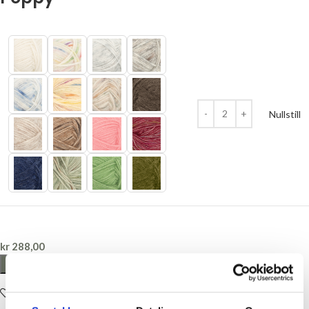
Nullstill
kr
288,00
LEGG I HANDLEKURV
Legg i ønskelisten