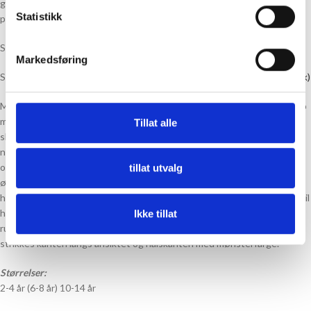
gir et stilig og behagelig uttrykk. Velg din favorittfarge eller miks for en
Statistikk
personlig look! Kan også strikkes i Kos (oppskrift medfølger).
Se Strikkepakke til Hugsy Hood Junior strikket i Kos
HER (link)
Markedsføring
Se Strikkepakke til Hugsy Hood Junior Strikket i Kos og Poppy
HER (link)
Man begynner med hetta, som strikkes ovenfra og ned. Det legges opp
masker med Judys magiske opplegg (Judy’s magic cast on), slik at man
Tillat alle
slipper en synlig søm på toppen av hodet. Ønskes en mer
nybegynnervennlig variant kan man legge opp masker med vanlig
opplegg og sy sammen til slutt. Hetta formes med vendepinner,
tillat utvalg
økninger og fellinger. Videre strikker man opp masker langs ansiktet,
hvor det strikkes en kant i vrangbord. Til slutt legger man opp masker til
halsen, som strikkes sammen med maskene fra hetta, og det strikkes
Ikke tillat
rundt i vrangbord. Dersom man ønsker å strikke en tofarget versjon,
strikkes kanten langs ansiktet og halskanten med mønsterfarge.
Størrelser:
2-4 år (6-8 år) 10-14 år