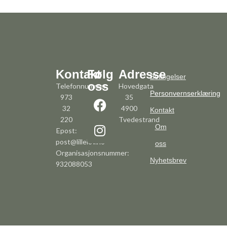
Kontakt
Følg
Adresse
Betingelser
oss
Telefonnummer:
Hovedgata
Personvernserklæring
973
35
32
4900
Kontakt
220
Tvedestrand
Om
Epost:
post@lillelov.no
oss
Organisasjonsnummer:
Nyhetsbrev
932088053