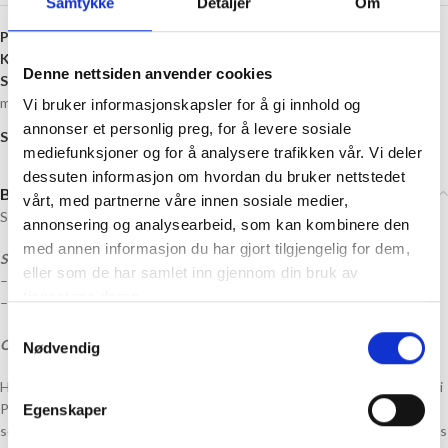
Samtykke
Detaljer
Om
Produktnummer:
SG-GARN-POP
Kategori:
Sandnes Garn
Denne nettsiden anvender cookies
Stikkord:
14 masker
,
15 masker
,
16 masker
,
17 masker
,
5.5 mm
,
6 mm
,
7
mm
,
Alpakka
,
Blåst garn
,
Bomull
,
Merinoull
Vi bruker informasjonskapsler for å gi innhold og
annonser et personlig preg, for å levere sosiale
Share:
mediefunksjoner og for å analysere trafikken vår. Vi deler
dessuten informasjon om hvordan du bruker nettstedet
Beskrivelse
vårt, med partnerne våre innen sosiale medier,
Strikkepakke til Hugsy Hood Junior, strikket i
Poppy fra Sandnes Garn
annonsering og analysearbeid, som kan kombinere den
med annen informasjon du har gjort tilgjengelig for dem,
Strikkepakken inneholder:
eller som de har samlet inn gjennom din bruk av
– Garn
tjenestene deres.
– Oppskrift
Samtykkevalg
Om oppskriften:
Nødvendig
Hugsy Hood Junior er en tøff og fin hette som strikkes ovenfra og ned i
Poppy, enten i én eller to farger. Med Judys magiske opplegg får du en
Egenskaper
sømløs og pen start på hetta, og vrangbordkantene langs ansikt og hals