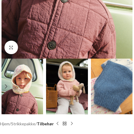
Click to enlarge
Hjem
Strikkepakke
Tilbehør