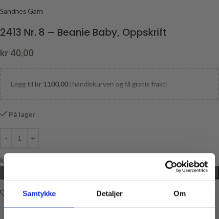
Sandnes Garn
2413 Nr. 8 – Beanie Baby, Oppskrift
kr
40,00
Legg til
kr
1100,00
i handlekurven og få gratis frakt!
På lager
kr
0,00
LEGG I HANDLEKURV
Legg i ønskelisten
Samtykke
Detaljer
Om