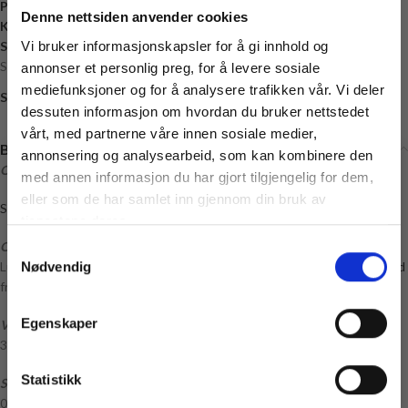
Produktnummer:
8406258432880
Denne nettsiden anvender cookies
Kategori:
Oppskrifter
Stikkord:
Vi bruker informasjonskapsler for å gi innhold og
3.5 mm
,
Alpakka Følgetråd
,
Baby
,
Barn
,
Dobbel tråd
,
Double
Sunday
,
Enkel
,
Gutt
,
Jente
,
Lue
,
Strikking
,
Voksen
annonser et personlig preg, for å levere sosiale
mediefunksjoner og for å analysere trafikken vår. Vi deler
Share:
dessuten informasjon om hvordan du bruker nettstedet
vårt, med partnerne våre innen sosiale medier,
Beskrivelse
annonsering og analysearbeid, som kan kombinere den
Oppskrift til Beanie Baby – Oppskriften selges kun med garn
med annen informasjon du har gjort tilgjengelig for dem,
Vil du ha
eller som de har samlet inn gjennom din bruk av
10% rabatt
Strikkepakke på Beanie Baby finner du HER (link)
tjenestene deres.
Om oppskriften:
Samtykkevalg
Ja? Legg igjen eposten din her:
Luen strikkes nedenfra og opp med
Double Sunday
+
Alpakka Følgetråd
Nødvendig
Email
fra Sandnes Garn
Få 10% Rabatt
Egenskaper
Veiledende pinner:
Nei, takk
3,50 mm
* Gjelder ikke produkter på tilbud
Statistikk
Størrelser:
0-3 mnd (3-6 mnd) 1-2 år (3-4 år)