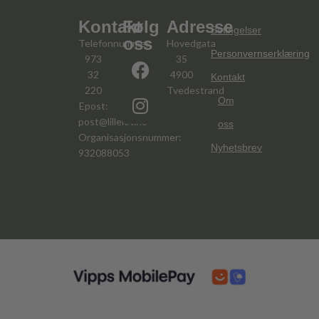
Kontakt
Følg
Adresse
Betingelser
oss
Telefonnummer:
Hovedgata
Personvernserklæring
973
35
32
4900
Kontakt
220
Tvedestrand
Om
Epost:
post@lillelov.no
oss
Organisasjonsnummer:
Nyhetsbrev
932088053