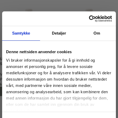
Samtykke
Detaljer
Om
Denne nettsiden anvender cookies
Ullvask m/Lavendel &
Ullvask Nøytral, 500ml
Vi bruker informasjonskapsler for å gi innhold og
Sedertre
annonser et personlig preg, for å levere sosiale
Vask
mediefunksjoner og for å analysere trafikken vår. Vi deler
Vask
PåStell
dessuten informasjon om hvordan du bruker nettstedet
PåStell
kr
199,00
kr
229,00
vårt, med partnerne våre innen sosiale medier,
LEGG I HANDLEKURV
LEGG I HANDLEKURV
annonsering og analysearbeid, som kan kombinere den
med annen informasjon du har gjort tilgjengelig for dem,
Vil du ha
eller som de har samlet inn gjennom din bruk av
10% rabatt
tjenestene deres.