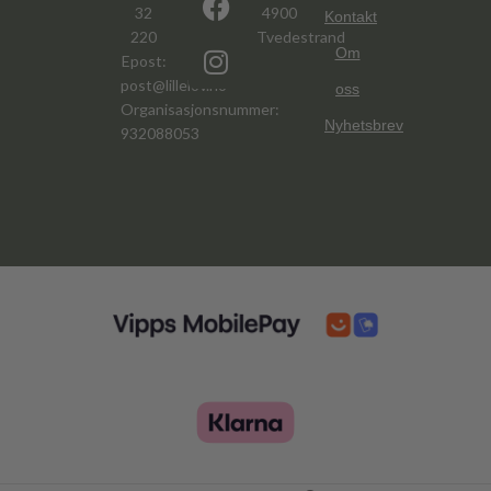
32
4900
Kontakt
220
Tvedestrand
Om
Epost:
post@lillelov.no
oss
Organisasjonsnummer:
Nyhetsbrev
932088053