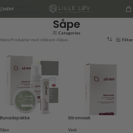
Skip to navigation
MENY
Skip to main content
Såpe
Categories
Hjem
Produkter med stikkord «Såpe»
Filter
Bunadspakke
Sitronvask
Såpe
Vask