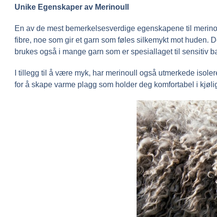
Unike Egenskaper av Merinoull
En av de mest bemerkelsesverdige egenskapene til merinoull 
fibre, noe som gir et garn som føles silkemykt mot huden. De
brukes også i mange garn som er spesiallaget til sensitiv 
I tillegg til å være myk, har merinoull også utmerkede isole
for å skape varme plagg som holder deg komfortabel i kjøli