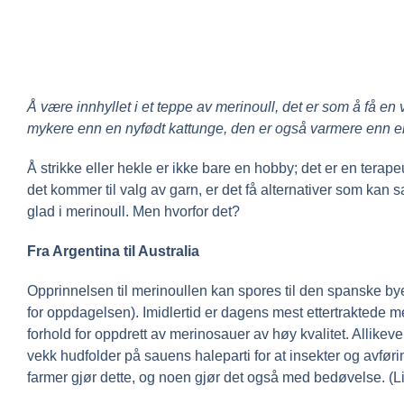
Å være innhyllet i et teppe av merinoull, det er som å få en
mykere enn en nyfødt kattunge, den er også varmere enn en
Å strikke eller hekle er ikke bare en hobby; det er en terap
det kommer til valg av garn, er det få alternativer som ka
glad i merinoull. Men hvorfor det?
Fra Argentina til Australia
Opprinnelsen til merinoullen kan spores til den spanske by
for oppdagelsen). Imidlertid er dagens mest ettertraktede m
forhold for oppdrett av merinosauer av høy kvalitet. Allike
vekk hudfolder på sauens haleparti for at insekter og avføri
farmer gjør dette, og noen gjør det også med bedøvelse. (Li