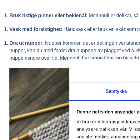
Bruk riktige pinner eller heklenål:
Merinoull er delikat, så 
Vask med forsiktighet:
Håndvask eller bruk en skånsom mas
Dra ut nupper:
Nupper kommer, det er det ingen vei utenom
nupper, kan du med fordel dra nuppene av plagget ved å kly
nuppe mindre over tid. Merinoull har lange fibre, og hvis 
Samtykke
Denne nettsiden anvender c
Vi bruker informasjonskapsler
analysere trafikken vår. Vi 
sosiale medier, annonsering 