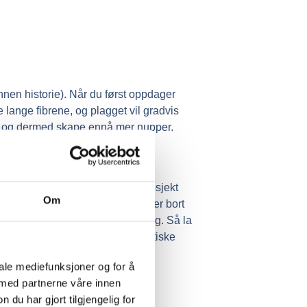
en historie). Når du først oppdager
lange fibrene, og plagget vil gradvis
ne, og dermed skape ennå mer nupper.
velse
tisk kvalitet som gjør ethvert prosjekt
Om
ve til en kjær venn eller skjemmer bort
noull alltid være et strålende valg. Så la
la deg inspirere av denne fantastiske
iale mediefunksjoner og for å
 med partnerne våre innen
t av 100% Merinoull.
u har gjort tilgjengelig for