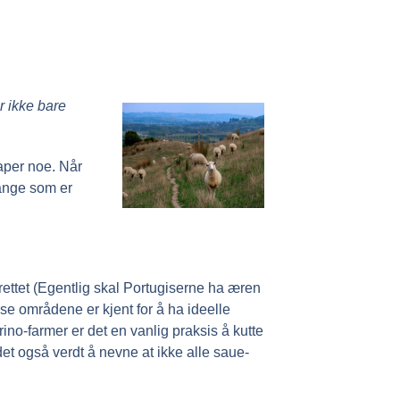
r ikke bare
kaper noe. Når
mange som er
rettet (Egentlig skal Portugiserne ha æren
se områdene er kjent for å ha ideelle
no-farmer er det en vanlig praksis å kutte
det også verdt å nevne at ikke alle saue-