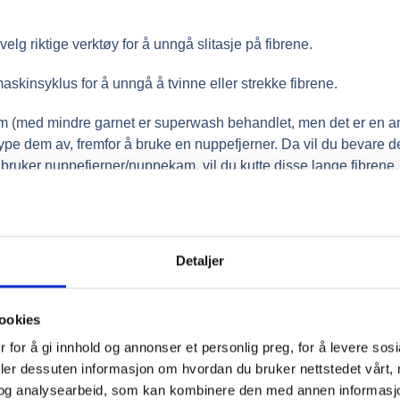
velg riktige verktøy for å unngå slitasje på fibrene.
kinsyklus for å unngå å tvinne eller strekke fibrene.
 (med mindre garnet er superwash behandlet, men det er en ann
pe dem av, fremfor å bruke en nuppefjerner. Da vil du bevare de 
du bruker nuppefjerner/nuppekam, vil du kutte disse lange fibre
Unn deg selv en god strikkeopple
Garn laget av merinoull har en fantas
Detaljer
ekstra spesielt. Enten du lager en ga
deg selv med noe luksuriøst, vil meri
pinnene dine utforske merinoull, og 
ookies
fiberens mykhet og allsidighet.
 for å gi innhold og annonser et personlig preg, for å levere sos
deler dessuten informasjon om hvordan du bruker nettstedet vårt,
Nedenfor finner du garn som er lage
og analysearbeid, som kan kombinere den med annen informasjon d