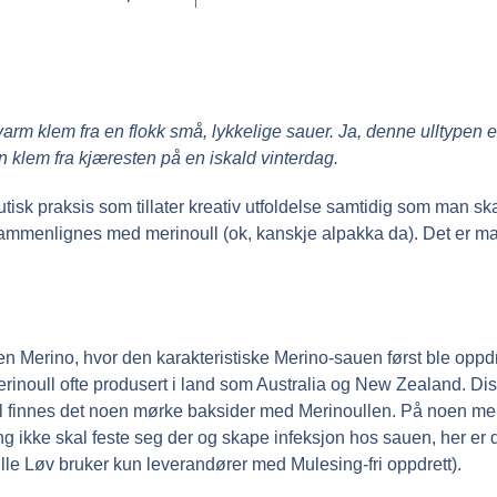
 varm klem fra en flokk små, lykkelige sauer. Ja, denne ulltypen e
 klem fra kjæresten på en iskald vinterdag.
eutisk praksis som tillater kreativ utfoldelse samtidig som man s
n sammenlignes med merinoull (ok, kanskje alpakka da). Det er 
en Merino, hvor den karakteristiske Merino-sauen først ble oppd
erinoull ofte produsert i land som Australia og New Zealand. Dis
vel finnes det noen mørke baksider med Merinoullen. På noen meri
ng ikke skal feste seg der og skape infeksjon hos sauen, her er 
lle Løv bruker kun leverandører med Mulesing-fri oppdrett).