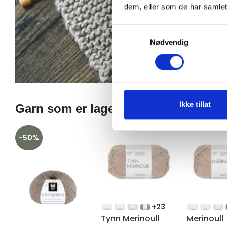
dem, eller som de har samlet
Samtykkevalg
Nødvendig
Ikke tillat
Garn som er laget av 100% Merinoul
-50%
+23
Tynn Merinoull
Merinoull