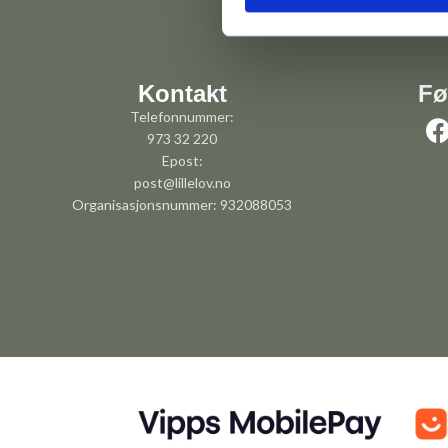
Kontakt
Fø
Telefonnummer:
973 32 220
Epost:
post@lillelov.no
Organisasjonsnummer: 932088053