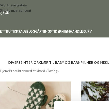
Skip to navigation
Skip to main content
SØK
ETTBUTIKK
SALG
BLOGG
ÅPNINGSTIDER
HJEM
HANDLEKURV
DIVERSE
INTERIØR
KLÆR TIL BABY OG BARN
PINNER OG HEK
Hjem
Produkter med stikkord «Toving»