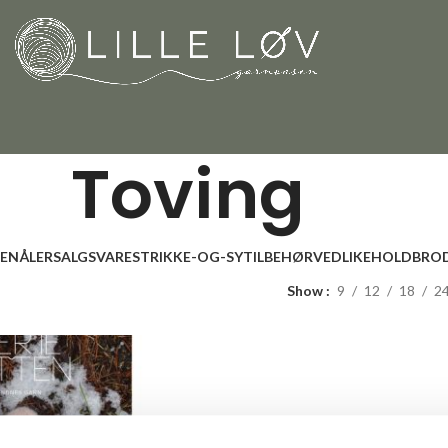
Toving
LENÅLER
SALGSVARE
STRIKKE-OG-SYTILBEHØR
VEDLIKEHOLD
BROD
Show
9
12
18
2