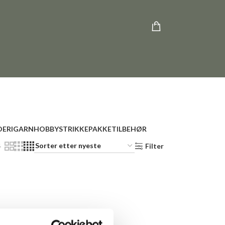
ERI
GARN
HOBBY
STRIKKEPAKKE
TILBEHØR
4
Filter