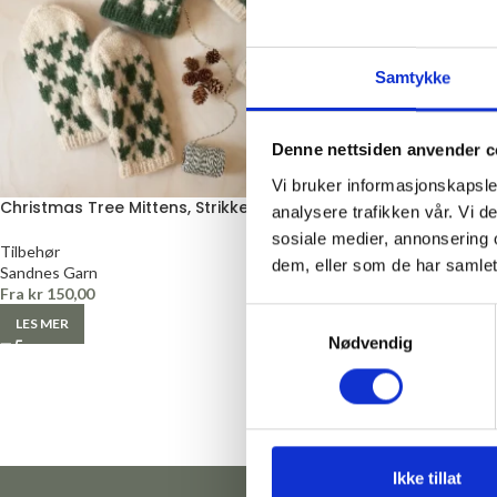
Samtykke
Denne nettsiden anvender c
Vi bruker informasjonskapsler
Christmas Tree Mittens, Strikkepakke
KongleBySigrun Hje
analysere trafikken vår. Vi 
Strikkepakke
sosiale medier, annonsering 
Tilbehør
dem, eller som de har samlet
Sandnes Garn
Tilbehør
Fra
kr
150,00
Fra
kr
160,00
Samtykkevalg
LES MER
LES MER
Nødvendig
Ikke tillat