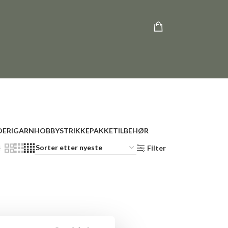
ERI
GARN
HOBBY
STRIKKEPAKKE
TILBEHØR
4
Filter