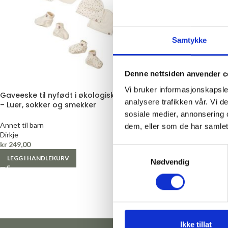
Samtykke
Denne nettsiden anvender c
Vi bruker informasjonskapsler
Gaveeske til nyfødt i økologisk bomull
analysere trafikken vår. Vi 
– Luer, sokker og smekker
sosiale medier, annonsering 
Annet til barn
dem, eller som de har samlet
Dirkje
kr
249,00
Samtykkevalg
LEGG I HANDLEKURV
Nødvendig
Ikke tillat