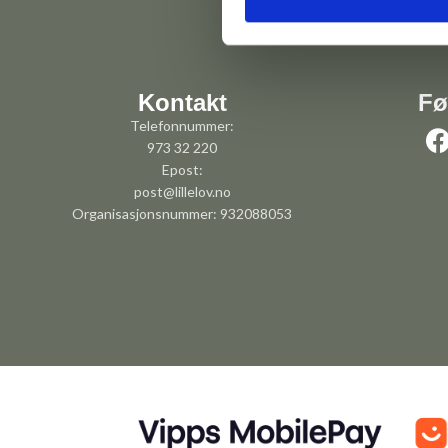
Kontakt
Fø
Telefonnummer:
973 32 220
Epost:
post@lillelov.no
Organisasjonsnummer: 932088053