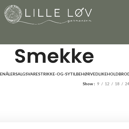
Smekke
LENÅLER
SALGSVARE
STRIKKE-OG-SYTILBEHØR
VEDLIKEHOLD
BROD
Show
9
12
18
2