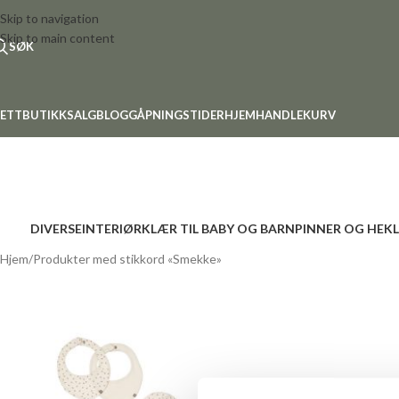
Skip to navigation
Skip to main content
SØK
ETTBUTIKK
SALG
BLOGG
ÅPNINGSTIDER
HJEM
HANDLEKURV
DIVERSE
INTERIØR
KLÆR TIL BABY OG BARN
PINNER OG HEK
Hjem
Produkter med stikkord «Smekke»