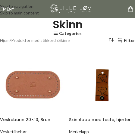
Skip to navigation
MENY
Skip to main content
Skinn
Categories
Hjem
Produkter med stikkord «Skinn»
Filter
Veskebunn 20×10, Brun
Skinnlapp med feste, hjerter
Vesketilbehør
Merkelapp