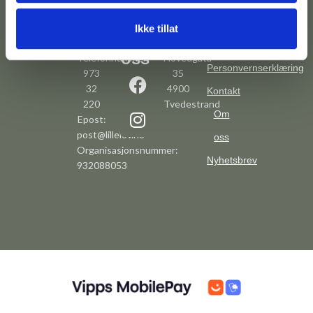
Ikke tillat
Kontakt
Følg
Adresse
Betingelser
oss
Telefonnummer:
Hovedgata
Personvernserklæring
973
35
32
4900
Kontakt
220
Tvedestrand
Om
Epost:
post@lillelov.no
oss
Organisasjonsnummer:
Nyhetsbrev
932088053