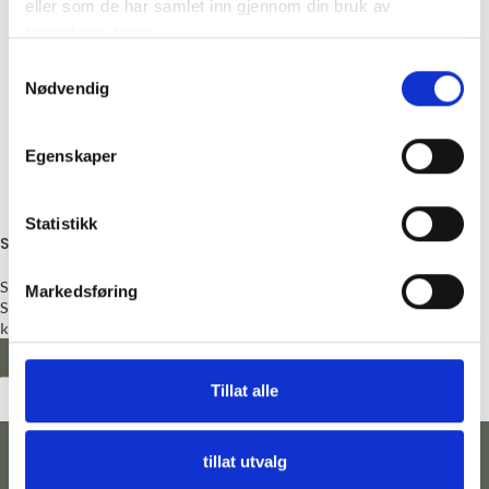
eller som de har samlet inn gjennom din bruk av
tjenestene deres.
Samtykkevalg
Nødvendig
Egenskaper
Statistikk
Skinnsåler
Såler
Markedsføring
Sandnes Garn
kr
90,00
–
kr
105,00
VELG ALTERNATIV
Tillat alle
tillat utvalg