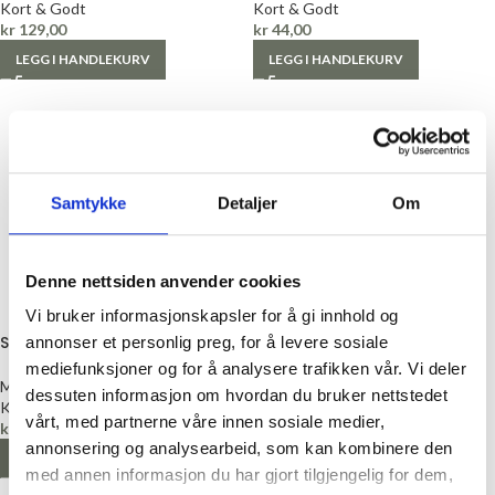
Kort & Godt
Kort & Godt
kr
129,00
kr
44,00
LEGG I HANDLEKURV
LEGG I HANDLEKURV
Samtykke
Detaljer
Om
Denne nettsiden anvender cookies
Vi bruker informasjonskapsler for å gi innhold og
Skinnlapp «Livet er best ute»
Brun skinnlapp, 60x15mm
annonser et personlig preg, for å levere sosiale
mediefunksjoner og for å analysere trafikken vår. Vi deler
Merkelapp
Merkelapp
dessuten informasjon om hvordan du bruker nettstedet
Kort & Godt
Kort & Godt
vårt, med partnerne våre innen sosiale medier,
kr
44,00
kr
36,00
annonsering og analysearbeid, som kan kombinere den
LEGG I HANDLEKURV
LEGG I HANDLEKURV
med annen informasjon du har gjort tilgjengelig for dem,