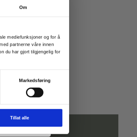
Om
iale mediefunksjoner og for å
 med partnerne våre innen
u har gjort tilgjengelig for
Markedsføring
Tillat alle