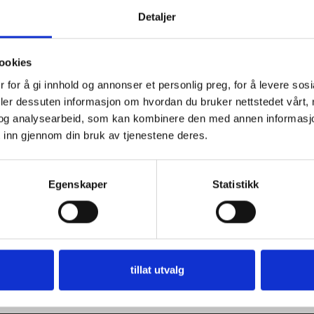
Vil du ha
Detaljer
10% rabatt
ookies
Ja? Legg igjen eposten din her:
 for å gi innhold og annonser et personlig preg, for å levere sos
deler dessuten informasjon om hvordan du bruker nettstedet vårt,
og analysearbeid, som kan kombinere den med annen informasjon d
 inn gjennom din bruk av tjenestene deres.
Få 10% Rabatt
Egenskaper
Statistikk
Nei, takk
er på tilbud
tillat utvalg