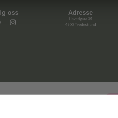
lg oss
Adresse
Hovedgata 35
4900 Tvedestrand