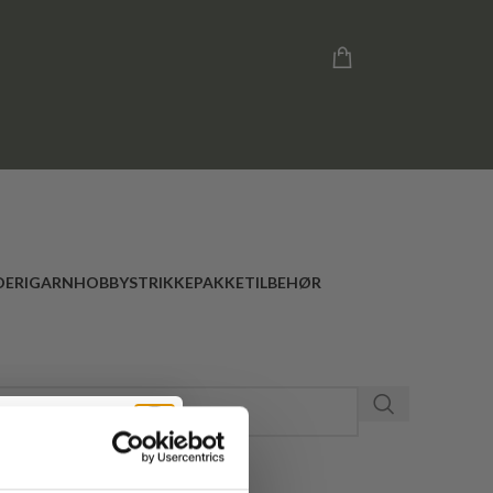
ERI
GARN
HOBBY
STRIKKEPAKKE
TILBEHØR