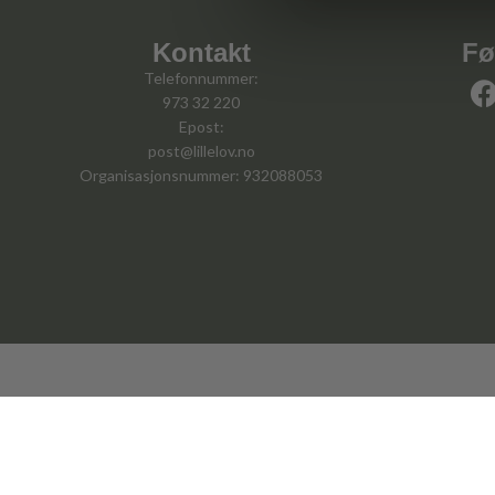
Kontakt
Fø
Telefonnummer:
973 32 220
Epost:
post@lillelov.no
Organisasjonsnummer: 932088053