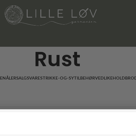
Rust
LENÅLER
SALGSVARE
STRIKKE-OG-SYTILBEHØR
VEDLIKEHOLD
BROD