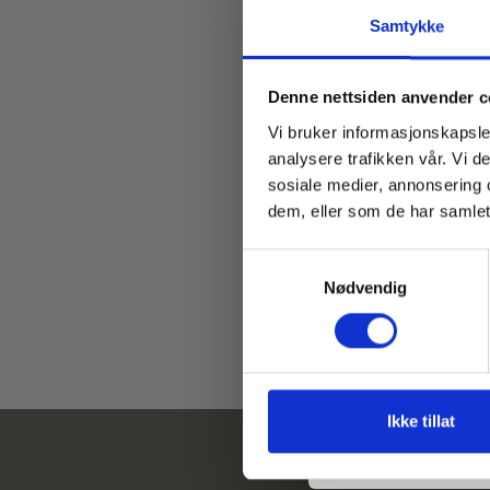
Samtykke
Denne nettsiden anvender c
Vi bruker informasjonskapsler
analysere trafikken vår. Vi 
Email
sosiale medier, annonsering 
dem, eller som de har samlet
Samtykkevalg
Nødvendig
* Gjelder ikke produkt
Ikke tillat