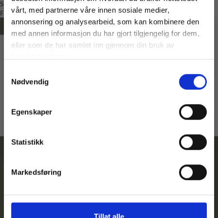
Sandnes Garn
vårt, med partnerne våre innen sosiale medier,
Fra
kr
776,00
annonsering og analysearbeid, som kan kombinere den
LES MER
med annen informasjon du har gjort tilgjengelig for dem,
Vil du ha
eller som de har samlet inn gjennom din bruk av
10% rabatt
tjenestene deres.
Samtykkevalg
Ja? Legg igjen eposten din her:
Nødvendig
Email
Få 10% Rabatt
Egenskaper
Nei, takk
* Gjelder ikke produkter på tilbud
Statistikk
Markedsføring
Kontakt
Følg
Adresse
Betingelser
oss
Telefonnummer:
Hovedgata
Personvernserklæring
Tillat alle
973
35