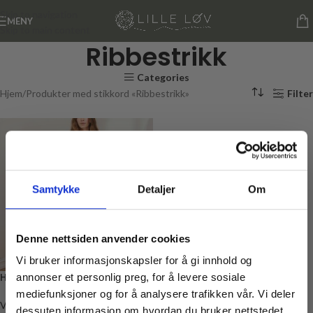
Skip to navigation
MENY
Skip to main content
Ribbestrikk
Categories
Hjem
Produkter med stikkord «Ribbestrikk»
Filter
Samtykke
Detaljer
Om
Denne nettsiden anvender cookies
Vi bruker informasjonskapsler for å gi innhold og
Hilda Sweater, Strikkepakke
annonser et personlig preg, for å levere sosiale
mediefunksjoner og for å analysere trafikken vår. Vi deler
Voksen
dessuten informasjon om hvordan du bruker nettstedet